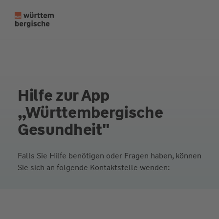
Z
u
m
In
h
al
t
Hilfe zur App
s
„Württembergische
p
ri
Gesundheit"
n
g
Falls Sie Hilfe benötigen oder Fragen haben, können
e
Sie sich an folgende Kontaktstelle wenden:
n