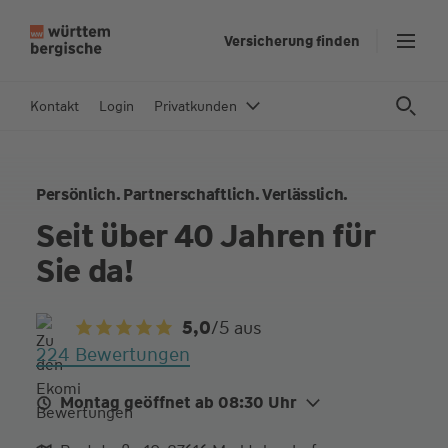
Z
Versicherung finden
u
m
In
Kontakt
Login
Privatkunden
h
al
t
Persönlich. Partnerschaftlich. Verlässlich.
s
p
Seit über 40 Jahren für
ri
Sie da!
n
g
e
5,0
/5
aus
n
224 Bewertungen
Montag geöffnet ab 08:30 Uhr
Mo.
08:30 - 14:00