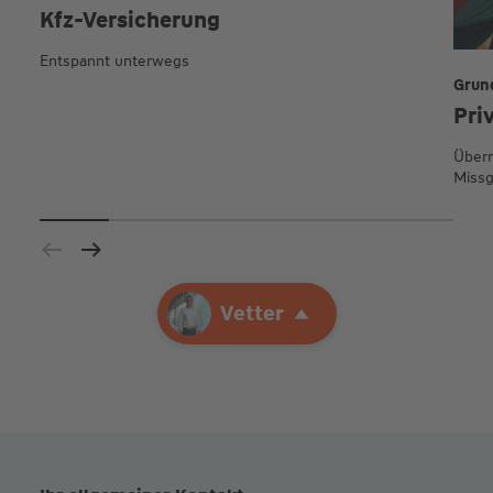
Kfz-Versicherung
Entspannt unterwegs
Grun
Pri
Übern
Missg
Ihre Agentur
Vetter
Vetter