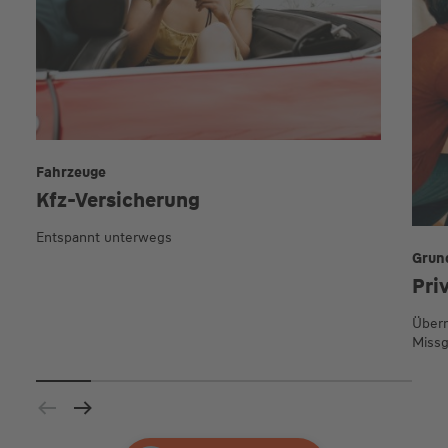
Fahrzeuge
Kfz-Versicherung
Entspannt unterwegs
Grun
Pri
Übern
Missg