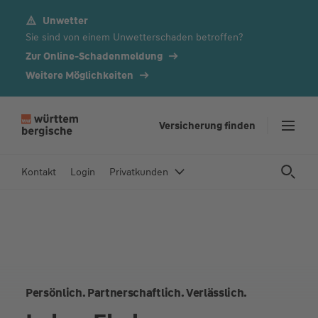
Unwetter
Z
Sie sind von einem Unwetterschaden betroffen?
u
m
Zur Online-Schadenmeldung
In
Weitere Möglichkeiten
h
al
t
Versicherung finden
s
p
Kontakt
Login
Privatkunden
ri
n
g
e
n
Persönlich. Partnerschaftlich. Verlässlich.