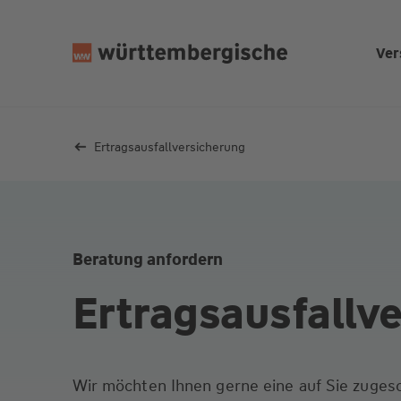
Z
u
Ver
m
In
h
al
Ertrags­ausfall­versicherung
t
s
p
ri
n
Beratung anfordern
g
e
Ertrags­ausfall­
n
Wir möchten Ihnen gerne eine auf Sie zugesc