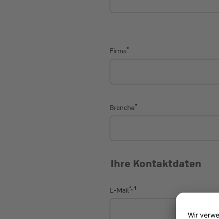
*
Firma
*
Branche
Ihre Kontaktdaten
*, 1
E-Mail