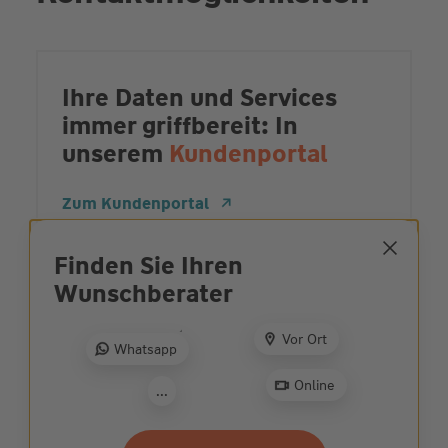
Ihre Daten und Services
immer griffbereit: In
unserem
Kundenportal
Zum Kundenportal
Finden Sie Ihren
Wunsch­berater
Ehrliche und
partnerschaftliche
Vor Ort
Whatsapp
Beratung: Jetzt
Wunschberater
finden
Online
...
Zur Beratersuche