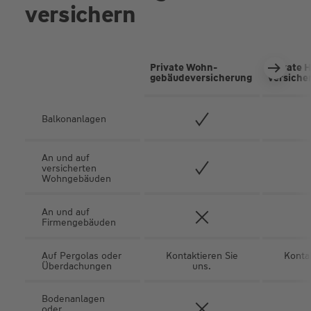
versichern
Private Wohn­
Private 
gebäude­versicherung
versiche
Balkonanlagen
An und auf
versicherten
Wohngebäuden
An und auf
Firmengebäuden
Auf Pergolas oder
Kontaktieren Sie
Kontak
Überdachungen
uns.
Bodenanlagen
oder