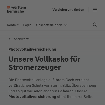
Z
Private Wohn­
Private 
Versicherung finden
gebäude­versicherung
versiche
u
m
In
Kontakt
Login
Geschäftskunden
h
al
Sachwerte
t
s
Photovoltaik­versicherung
p
Unsere Voll­kasko für
ri
n
Strom­erzeuger
g
e
Die Photovoltaikanlage auf Ihrem Dach verdient
n
verlässlichen Schutz vor Sturm, Blitz, Überspannung
und so gut wie allen anderen Gefahren. Unsere
Photovoltaikversicherung
steht Ihnen zur Seite.