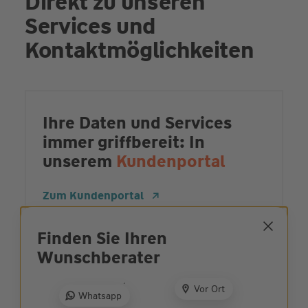
Direkt zu unseren
Services und
Kontaktmöglichkeiten
Ihre Daten und Services
immer griffbereit: In
unserem
Kundenportal
Zum Kundenportal
Finden Sie Ihren
Wunsch­berater
Ehrliche und
partnerschaftliche
Vor Ort
Whatsapp
Beratung: Jetzt