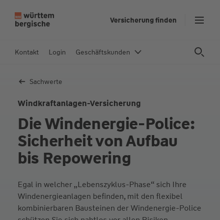
Z
Versicherung finden
u
m
In
Kontakt
Login
Geschäftskunden
h
al
Sachwerte
t
s
Windkraft­anlagen-Versicherung
p
Die Windenergie-Police:
ri
n
Sicherheit von Aufbau
g
bis Repowering
e
n
Egal in welcher „Lebenszyklus-Phase“ sich Ihre
Windenergieanlagen befinden, mit den flexibel
kombinierbaren Bausteinen der Windenergie-Police
schützen Sie sich nahtlos vor allen Risiken.