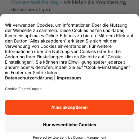
Krankenversicherung
– wir bieten die Versicherung,
die Sie benötigen.
Ihr persönlicher Berater vor Ort
Ein Versicherungsbüro der Württembergischen gibt
es auch in Ihrer Nähe – wo auch immer Sie sind.
Unsere Beraterinnen und Berater stehen Ihnen bei
allen Versicherungs- und Vorsorgefragen zur Seite.
Sie begleiten Sie gerne aktiv durch alle
Lebensphasen und helfen mit Rat und Tat weiter.
Lassen Sie sich bei einem unverbindlichen
Beratungsgespräch in Ihrer Nähe zeigen, wie wir Sie
absichern können. Ob in Dresden oder Aachen,
Flensburg oder Konstanz - wir sind für Sie da.
So profitieren Sie von einer persönlichen
Beratung vor Ort:
Umfassende Analyse Ihres Absicherungsbedarfs