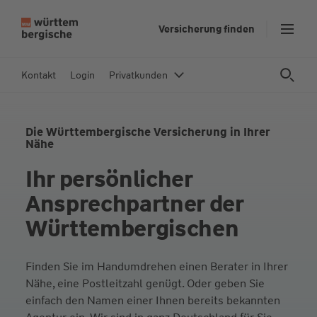
Z
Versicherung finden
u
m
In
Kontakt
Login
Privatkunden
h
al
t
Die Württembergische Versicherung in Ihrer
s
Nähe
p
Ihr persönlicher
ri
n
Ansprech­partner der
g
Württem­bergischen
e
n
Finden Sie im Handumdrehen einen Berater in Ihrer
Nähe, eine Postleitzahl genügt. Oder geben Sie
einfach den Namen einer Ihnen bereits bekannten