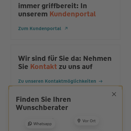
immer griffbereit: In
unserem
Kundenportal
Zum Kundenportal
Wir sind für Sie da: Nehmen
Sie
Kontakt
zu uns auf
Zu unseren Kontaktmöglichkeiten
Finden Sie Ihren
Wunsch­berater
Ehrliche und
partnerschaftliche
Vor Ort
Whatsapp
Beratung: Jetzt