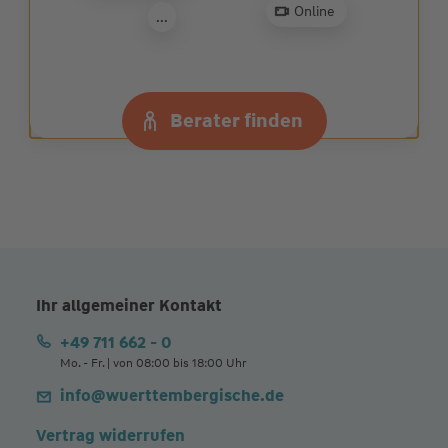
Wunschberater
finden
Online
...
Zur Beratersuche
Berater finden
Ihr allgemeiner Kontakt
+49 711 662 - 0
Mo. - Fr. | von 08:00 bis 18:00 Uhr
info@wuerttembergische.de
Vertrag widerrufen