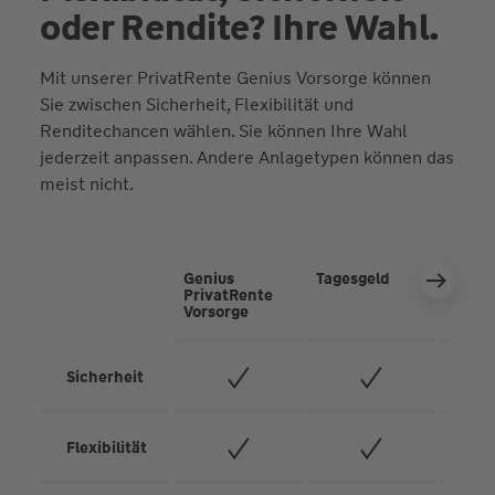
oder Rendite? Ihre Wahl.
Mit unserer PrivatRente Genius Vorsorge können
Sie zwischen Sicherheit, Flexibilität und
Auszahlungen
ohne Kosten
möglich
Renditechancen wählen. Sie können Ihre Wahl
jederzeit anpassen. Andere Anlagetypen können das
Mit der Genius Vorsorge können Sie für bestimmte
Ziele sparen, zum Beispiel für das erste eigene Auto
meist nicht.
oder die Hochzeit der Kinder. Sie können sich jedes
Jahr bis zu 20.000 € von Ihrem gesparten Geld
auszahlen lassen. Das geht jederzeit und kostet Sie
nichts.
Genius
Tagesgeld
Festg
PrivatRente
Vorsorge
Sicherheit
Regelmäßige oder einmalige
Zahlungen
möglich
Flexibilität
Mit unserer privaten Rentenversicherung Genius
Vorsorge sind Sie flexibel. Sie können monatlich ab