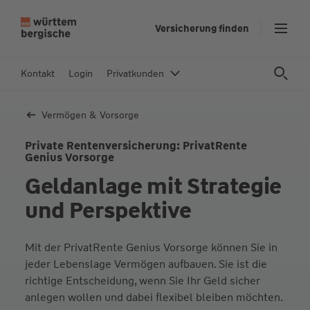
Genius
Tagesgeld
Festg
PrivatRente
Z
Versicherung finden
Vorsorge
u
m
In
Kontakt
Login
Privatkunden
h
al
Vermögen & Vorsorge
t
s
Private Renten­versicherung: PrivatRente
p
Genius Vorsorge
ri
Geldanlage mit Strategie
n
und Perspektive
g
e
n
Mit der PrivatRente Genius Vorsorge können Sie in
jeder Lebenslage Vermögen aufbauen. Sie ist die
richtige Entscheidung, wenn Sie Ihr Geld sicher
anlegen wollen und dabei flexibel bleiben möchten.