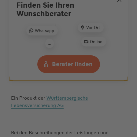
Finden Sie Ihren
Wunsch­berater
Ehrliche und
partnerschaftliche
Vor Ort
Whatsapp
Beratung: Jetzt
Wunschberater
finden
Online
...
Zur Beratersuche
Berater finden
Ein Produkt der
Württembergische
Lebensversicherung AG
Bei den Beschreibungen der Leistungen und