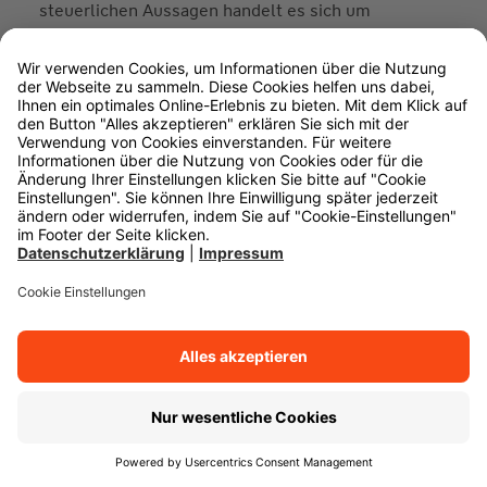
steuerlichen Aussagen handelt es sich um
vereinfachte Darstellungen. Steuerliche
Informationen beruhen auf derzeit geltenden
Steuervorschriften; künftige Änderungen sind
möglich. Für den Versicherungsschutz sind die
Allgemeinen Versicherungsbedingungen bei
Vertragsabschluss und Versicherungsschein
maßgebend.
Ihr allgemeiner Kontakt
+49 711 662 - 0
Mo. - Fr. | von 08:00 bis 18:00 Uhr
info@wuerttembergische.de
Vertrag widerrufen