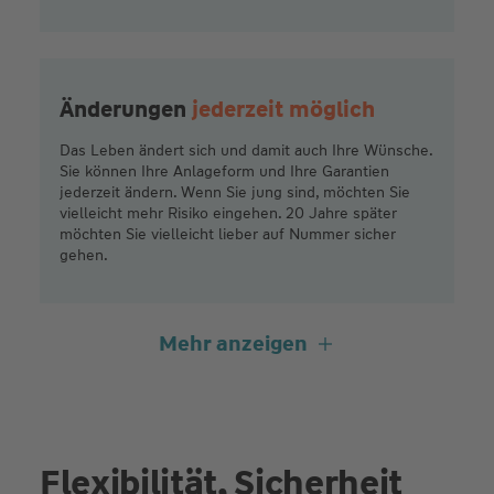
Änderungen
jederzeit möglich
Das Leben ändert sich und damit auch Ihre Wünsche.
Sie können Ihre Anlageform und Ihre Garantien
jederzeit ändern. Wenn Sie jung sind, möchten Sie
vielleicht mehr Risiko eingehen. 20 Jahre später
möchten Sie vielleicht lieber auf Nummer sicher
gehen.
Mehr anzeigen
Attraktive
Steuervorteile
Die PrivatRente Genius Vorsorge hat Steuervorteile.
Wenn Sie im Alter Ihr Geld ausgezahlt bekommen,
bleibt ein großer Teil der Rente steuerfrei. Sie
Flexibilität, Sicherheit
müssen nur auf einen kleinen Teil Steuern zahlen.