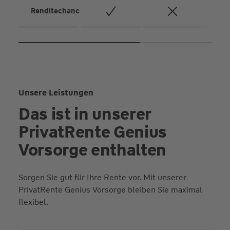
25 € einzahlen. Oder Sie zahlen einen größeren
Betrag ab 7.000 € ein (zum Beispiel aus einer
Renditechancen
Erbschaft). Sie können auch beides kombinieren.
Unsere Leistungen
Das ist in unserer
PrivatRente Genius
Vorsorge enthalten
Sorgen Sie gut für Ihre Rente vor. Mit unserer
PrivatRente Genius Vorsorge bleiben Sie maximal
flexibel.