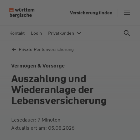
Z
Versicherung finden
u
m
In
Kontakt
Login
Privatkunden
h
al
Private Renten­versicherung
t
s
Vermögen & Vorsorge
p
Auszahlung und
ri
n
Wiederanlage der
g
Lebensversicherung
e
n
Lesedauer: 7 Minuten
Aktualisiert am: 05.08.2026