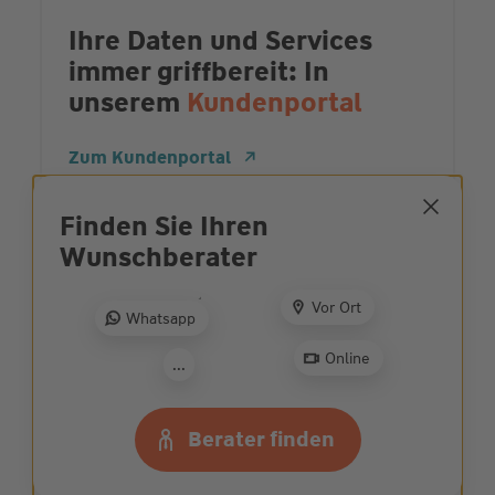
Ihre Daten und Services
immer griffbereit: In
unserem
Kundenportal
Zum Kundenportal
Finden Sie Ihren
Wunsch­berater
Ehrliche und
partnerschaftliche
Vor Ort
Whatsapp
Beratung: Jetzt
Wunschberater
finden
Online
...
Zur Beratersuche
Berater finden