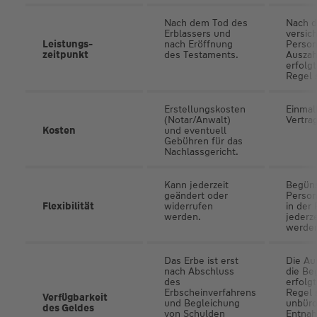
Nach dem Tod des
Nach d
Erblassers und
versic
Leistungs­
nach Eröffnung
Person
zeitpunkt
des Testaments.
Auszah
erfolgt
Regel 
Erstellungskosten
Einmal
(Notar/Anwalt)
Vertra
Kosten
und eventuell
Gebühren für das
Nachlassgericht.
Kann jederzeit
Begüns
geändert oder
Perso
Flexibilität
widerrufen
in der
werden.
jederz
werde
Das Erbe ist erst
Die Au
nach Abschluss
die Be
des
erfolgt
Erbscheinverfahrens
Regel 
Verfügbarkeit
und Begleichung
unbüro
des Geldes
von Schulden
Entna