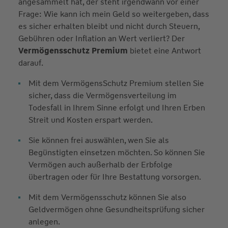
angesammelt hat, der steht irgendwann vor einer
Diese besondere Form der sogenannten
"Todesfallabsicherung" ist unkompliziert und einfach
Frage: Wie kann ich mein Geld so weitergeben, dass
abschließbar – und das ohne Gesundheitsprüfung.
es sicher erhalten bleibt und nicht durch Steuern,
Gebühren oder Inflation an Wert verliert? Der
Vermögensschutz Premium
bietet eine Antwort
darauf.
Mit dem VermögensSchutz Premium stellen Sie
sicher, dass die Vermögensverteilung im
Todesfall in Ihrem Sinne erfolgt und Ihren Erben
Streit und Kosten erspart werden.
Sie können frei auswählen, wen Sie als
Begünstigten einsetzen möchten. So können Sie
Vermögen auch außerhalb der Erbfolge
übertragen oder für Ihre Bestattung vorsorgen.
Mit dem Vermögensschutz können Sie also
Geldvermögen ohne Gesundheitsprüfung sicher
anlegen.