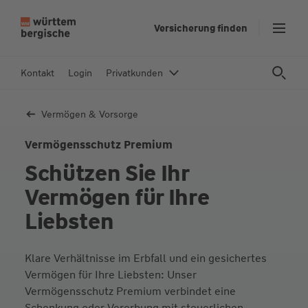
Z
Traditionelles
Versiche
Versicherung finden
Testament
Vermöge
u
m
In
Kontakt
Login
Privatkunden
h
al
Vermögen & Vorsorge
t
s
Vermögens­schutz Premium
p
Schützen Sie Ihr
ri
n
Vermögen für Ihre
g
Liebsten
e
n
Klare Verhältnisse im Erbfall und ein gesichertes
Vermögen für Ihre Liebsten: Unser
Vermögensschutz Premium verbindet eine
Schenkung oder Vererbung mit steuerlichen