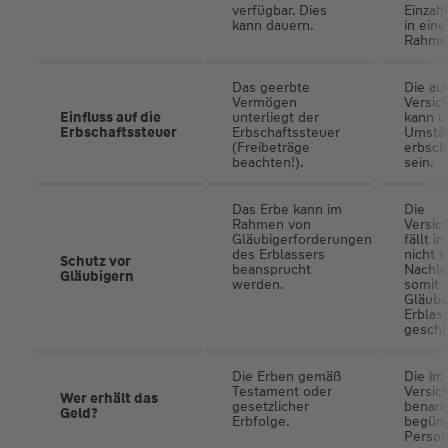
verfügbar. Dies
Einzah
kann dauern.
in ein
Rahmen
Das geerbte
Die au
Vermögen
Versi
Einfluss auf die
unterliegt der
kann u
Erbschafts­steuer
Erbschaftssteuer
Umstä
(Freibeträge
erbsch
beachten!).
sein.
Das Erbe kann im
Die
Rahmen von
Versi
Gläubigerforderungen
fällt i
des Erblassers
nicht i
Schutz vor
beansprucht
Nachla
Gläubigern
werden.
somit 
Gläubi
Erblas
geschü
Die Erben gemäß
Die im
Testament oder
Versic
Wer erhält das
gesetzlicher
benann
Geld?
Erbfolge.
begüns
Person