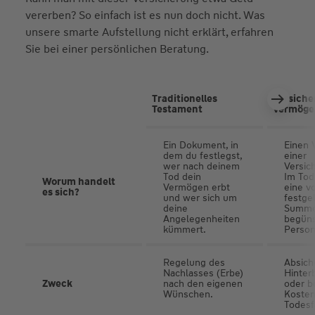
vererben? So einfach ist es nun doch nicht. Was
unsere smarte Aufstellung nicht erklärt, erfahren
Sie bei einer persönlichen Beratung.
Traditionelles
Versiche
Testament
Vermöge
Ein Dokument, in
Einen 
dem du festlegst,
einer
wer nach deinem
Versic
Tod dein
Im Tod
Worum handelt
Vermögen erbt
eine v
es sich?
und wer sich um
festge
deine
Summe
Angelegenheiten
begüns
kümmert.
Person
Regelung des
Absich
Nachlasses (Erbe)
Hinter
Zweck
nach den eigenen
oder b
Wünschen.
Kosten
Todesfa