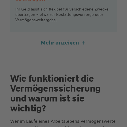
Ihr Geld lässt sich flexibel für verschiedene Zwecke
übertragen – etwa zur Bestattungsvorsorge oder
Vermögensweitergabe.
Mehr anzeigen
Steuervorteile
clever nutzen
Nutzen Sie bestehende Steuerfreibeträge optimal
aus und sparen Sie so bares Geld. Ihr Beitrag wird
sinnvoll angelegt, ohne dass unnötige Abgaben
Wie funktioniert die
anfallen.
Vermögenssicherung
und warum ist sie
wichtig?
Unkompliziert und
ohne
Gesundheitsprüfung
Wer im Laufe eines Arbeitslebens Vermögenswerte