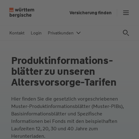
Z
Versicherung finden
u
m
In
Kontakt
Login
Privatkunden
h
al
t
Produkt­informations­
s
blätter zu unseren
p
ri
Altersvorsorge-Tarifen
n
g
Hier finden Sie die gesetzlich vorgeschriebenen
e
Muster-Produktinformationsblätter (Muster-PIBs),
n
Basisinformationsblätter und Spezifische
Informationen bei Fonds mit den beispielhaften
Laufzeiten 12, 20, 30 und 40 Jahre zum
Herunterladen.