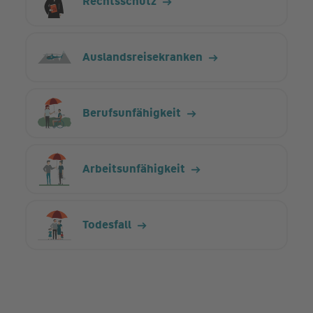
Rechts­schutz
Auslands­reise­kranken
Berufs­unfähig­keit
Arbeits­unfähig­keit
Todes­fall