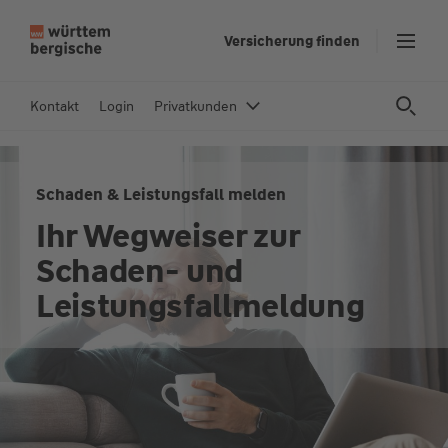
Z
Versicherung finden
u
m
In
Kontakt
Login
Privatkunden
h
al
t
Schaden & Leistungsfall melden
s
p
Ihr Wegweiser zur
ri
Schaden- und
n
g
Leistungsfallmeldung
e
n