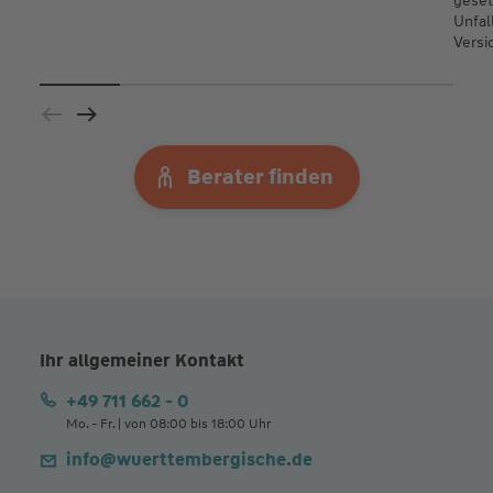
geset
Unfal
Versi
Berater finden
Ihr allgemeiner Kontakt
+49 711 662 - 0
Mo. - Fr. | von 08:00 bis 18:00 Uhr
info@wuerttembergische.de