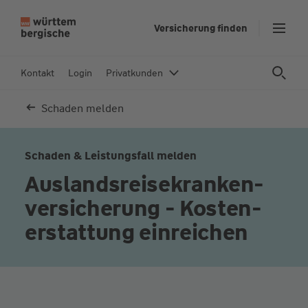
Z
Versicherung finden
u
m
In
Kontakt
Login
Privatkunden
h
al
Schaden melden
t
s
p
Schaden & Leistungsfall melden
ri
Auslandsreise­kranken­
n
versicherung - Kosten­
g
e
erstattung einreichen
n