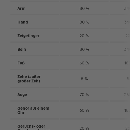
Arm
80 %
34
Hand
80 %
34
Zeigefinger
20 %
20
Bein
80 %
34
Fuß
60 %
18
Zehe (außer
5 %
5
großer Zeh)
Auge
70 %
26
Gehör auf einem
60 %
18
Ohr
Geruchs- oder
20 %
20