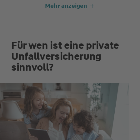
Mehr anzeigen
Sichert
mehr Ereignisse
ab als Sie
denken
Ein Unfall liegt vor, wenn Sie durch ein plötzlich von
außen auf ihren Körper wirkendes Ereignis
unfreiwillig eine Gesundheitsschädigung erleiden.
Dazu zählen z. B. auch unfreiwillige Erfrierungen oder
das Erleiden eines Sonnenbrands/Sonnenstichs.
Bei uns:
Ohne Gesundheitsprüfung
Wenn Sie eine Unfallversicherung bei der
Württembergischen Versicherung abschließen,
müssen Sie keine Gesundheitsfragen mehr
beantworten.