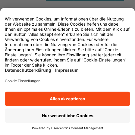
Ihr allgemeiner Kontakt
+49 711 662 - 0
Mo. - Fr. | von 08:00 bis 18:00 Uhr
info@wuerttembergische.de
Vertrag widerrufen
Kontaktformular
Kunden-Hotlines
Alle Kontaktmöglichkeiten