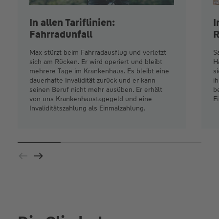
In allen Tariflinien:
I
Fahrradunfall
R
Max stürzt beim Fahrradausflug und verletzt
S
sich am Rücken. Er wird operiert und bleibt
H
mehrere Tage im Krankenhaus. Es bleibt eine
s
dauerhafte Invalidität zurück und er kann
i
seinen Beruf nicht mehr ausüben. Er erhält
b
von uns Krankenhaustagegeld und eine
E
Invaliditätszahlung als Einmalzahlung.