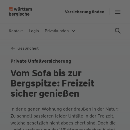
Z
Versicherung finden
u
m
In
Kontakt
Login
Privatkunden
h
al
Gesundheit
t
s
Private Unfall­versicherung
p
Vom Sofa bis zur
ri
n
Bergspitze: Freizeit
g
sicher genießen
e
n
In der eigenen Wohnung oder draußen in der Natur:
Zu schnell passieren leider Unfälle in der Freizeit,
welche gesetzlich nicht abgesichert sind. Doch die
Unfallversicherung der Württembergischen bietet