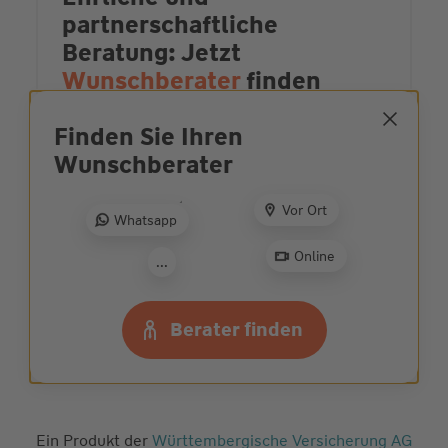
partnerschaftliche
Beratung: Jetzt
Wunschberater
finden
Zur Beratersuche
Finden Sie Ihren
Wunsch­berater
Vor Ort
Whatsapp
Schäden vorbeugen
- das
können Sie tun
Online
...
Mehr zur Schadenprävention
Berater finden
Ein Produkt der
Württembergische Versicherung AG