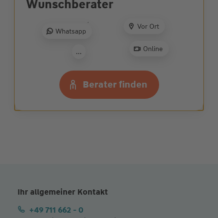
Wunsch­berater
Ehrliche und
partnerschaftliche
Vor Ort
Whatsapp
Beratung: Jetzt
Wunschberater
finden
Online
...
Zur Beratersuche
Berater finden
Ihr allgemeiner Kontakt
+49 711 662 - 0