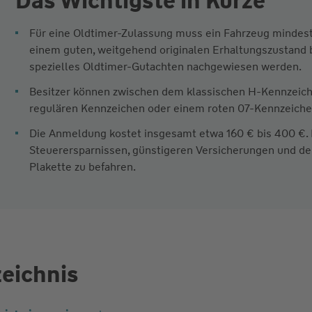
Das Wichtigste in Kürze
Für eine Oldtimer-Zulassung muss ein Fahrzeug mindeste
einem guten, weitgehend originalen Erhaltungszustand 
spezielles Oldtimer-Gutachten nachgewiesen werden.
Besitzer können zwischen dem klassischen H-Kennzeich
regulären Kennzeichen oder einem roten 07-Kennzeich
Die Anmeldung kostet insgesamt etwa 160 € bis 400 €. D
Steuerersparnissen, günstigeren Versicherungen und d
Plakette zu befahren.
zeichnis