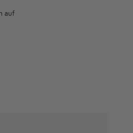
e
n auf