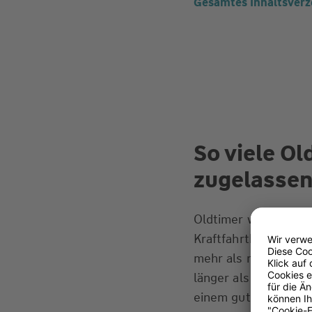
Gesamtes Inhaltsverz
So viele Ol
zugelasse
Oldtimer werden imm
Kraftfahrtbundesamt
mehr als noch im Jah
länger als 30 Jahre 
einem guten Erhaltu