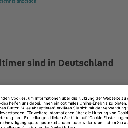
eichnis anzeigen
dtimer sind in Deutschland
n
er beliebter: Zum 1. Januar 2023 waren laut
 793.589 Oldtimer in Deutschland zugelassen. Das sin
r davor. Dazu zählen Kraftfahrzeuge, deren Erstzulass
her ist, die weitestgehend dem Originalzustand entspre
ngszustand sind und zur Pflege des „kraftfahrzeugtec