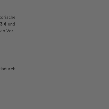
torische
73 €
und
den Vor-
 dadurch