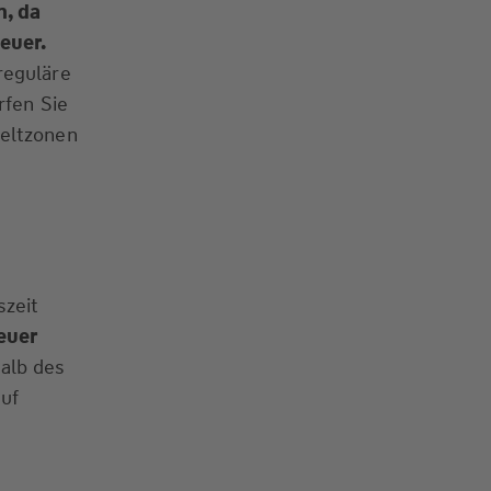
n, da
euer.
reguläre
rfen Sie
weltzonen
szeit
euer
alb des
auf