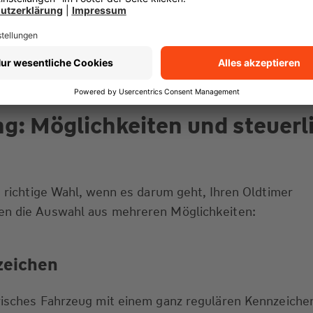
. Zu den beliebtesten Modellen in Deutschland gehöre
Käfer und Bus sowie der Mercedes SL. Den größten A
e Oldtimer-Pkw, doch auch die Zulassungen von Oldtim
n und Sonderfahrzeugen steigen jährlich an.
g: Möglichkeiten und steuerl
ne richtige Wahl, wenn es darum geht, Ihren Oldtimer
en die Auswahl aus mehreren Möglichkeiten:
zeichen
orisches Fahrzeug mit einem ganz regulären Kennzeiche