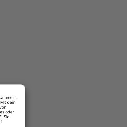
d 8,4 %
ung
chen, in
hnischen