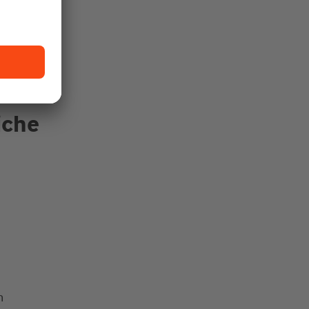
n der
nteil
er-LKWs,
iche
n