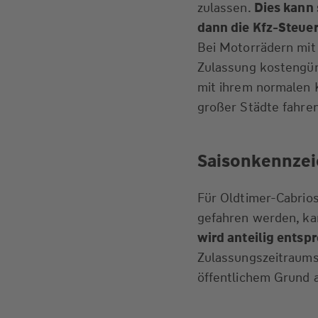
zulassen.
Dies kann 
dann die Kfz-Steuer
Bei Motorrädern mit
Zulassung kostengüns
mit ihrem normalen 
großer Städte fahren
Saisonkennze
Für Oldtimer-Cabrios
gefahren werden, ka
wird anteilig ents
Zulassungszeitraums 
öffentlichem Grund a