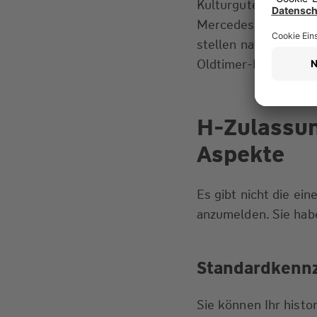
Kulturgutes“ dienen
Mercedes W123, VW 
stellen natürlich di
Oldtimer-Motorräder
H-Zulassun
Aspekte
Es gibt nicht die ei
anzumelden. Sie hab
Standardkenn
Sie können Ihr hist