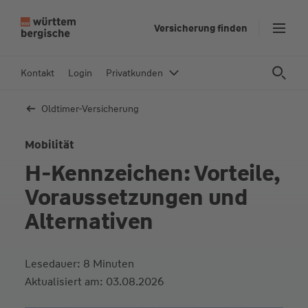
Z
Versicherung finden
u
m
In
Kontakt
Login
Privatkunden
h
al
Oldtimer-Versicherung
t
s
Mobilität
p
H-Kennzeichen: Vorteile,
ri
n
Voraussetzungen und
g
Alternativen
e
n
Lesedauer: 8 Minuten
Aktualisiert am: 03.08.2026