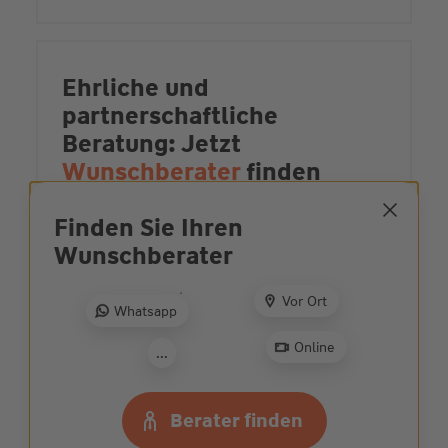
Ehrliche und
partnerschaftliche
Beratung: Jetzt
Wunschberater
finden
Zur Beratersuche
Finden Sie Ihren
Wunsch­berater
Vor Ort
Whatsapp
Schäden vorbeugen
- das
können Sie tun
Online
...
Mehr zur Schadenprävention
Berater finden