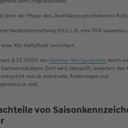
tgehend dem Originalzustand.
nd dient der Pflege des „kraftfahrzeugtechnischen Kult
ene Hauptuntersuchung (HU) z. B. vom TÜV vorweisen
einer Kfz-Haftpflicht versichert.
 nach § 23 StVZO ein
Oldtimer-Wertgutachten
durch ei
Sachverständigen. Dort wird überprüft, inwiefern das 
 entspricht und ob eventuelle Änderungen und
genössisch sind.
chteile von Saison­kennzei­c
r