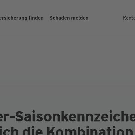
ersicherung finden
Schaden melden
Kont
r-Saisonkenn­zeich
ich die Kombi­nation