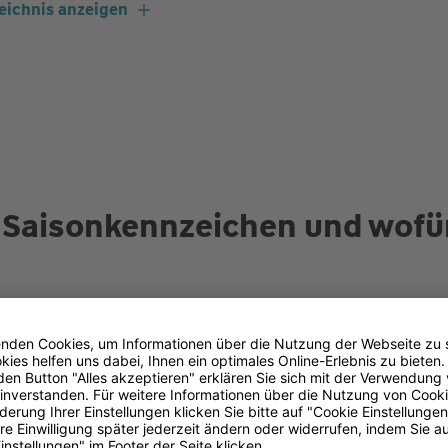
eichnis anzeigen
n Saisonkennzeichen und wofür
n April bis Oktober: Mit einem Saisonkennzeichen kön
inige Monate im Jahr zulassen und können so vor allem
Nummernschild wird mit der Angabe der Monate ergänzt
assen ist z. B. 05 (Mai) und 10 (Oktober). Seit 2017 ist
ale Kennzeichen auch mit einem historischen
H-Kennzei