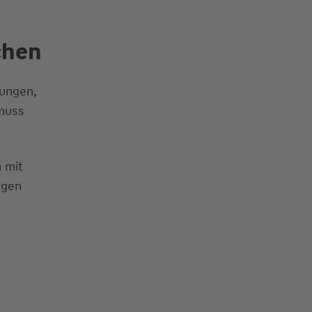
chen
zungen,
 muss
 mit
ngen