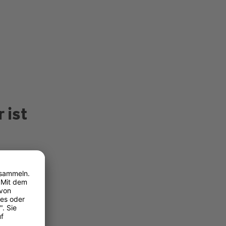
 ist
nen Sie
 Kfz-
, in
 es
chen
zu