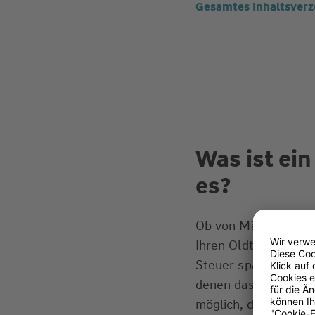
Gesamtes Inhaltsverz
Was ist ei
es?
Ob von März oder vo
Ihren Oldtimer für e
Steuer sparen. Das 
denen das Auto zugel
möglich, das saison