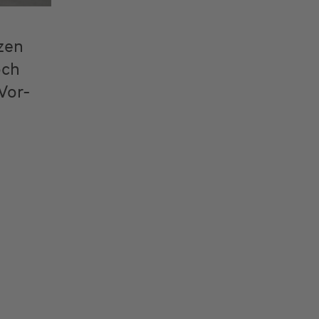
zen
och
Vor-