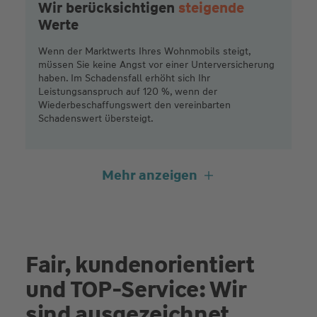
Wir berücksichtigen
steigende
Werte
Wenn der Marktwerts Ihres Wohnmobils steigt,
müssen Sie keine Angst vor einer Unterversicherung
haben. Im Schadensfall erhöht sich Ihr
Leistungsanspruch auf 120 %, wenn der
Wiederbeschaffungswert den vereinbarten
Schadenswert übersteigt.
Mehr anzeigen
Wir sichern Ihr Wohnmobil
umfangreich
ab
Unsere Versicherung bietet besondere Leistungen:
Wir versichern in der Teilkasko u. a. den
Fair, kundenorientiert
Zusammenstoß mit Tieren aller Art – nicht nur
und TOP-Service: Wir
Wildtiere - und auch Vandalismus ist bereits in Ihrer
Teilkasko abgesichert.
sind ausgezeichnet