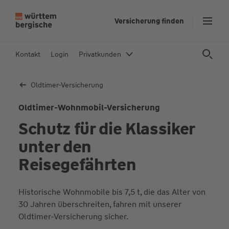
Z
Versicherung finden
u
m
In
Kontakt
Login
Privatkunden
h
al
Oldtimer-Versicherung
t
s
Oldtimer-Wohnmobil-Versicherung
p
Schutz für die Klassiker
ri
n
unter den
g
Reisegefährten
e
n
Historische Wohnmobile bis 7,5 t, die das Alter von
30 Jahren überschreiten, fahren mit unserer
Oldtimer-Versicherung sicher.