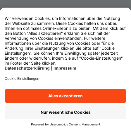
Finden Sie Ihren
Wunsch­berater
Vor Ort
Whatsapp
Online
...
Berater finden