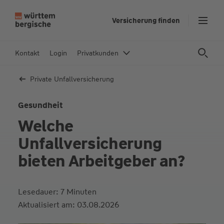
Z
Versicherung finden
u
m
In
Kontakt
Login
Privatkunden
h
al
Private Unfall­versicherung
t
s
Gesundheit
p
Welche
ri
n
Unfallversicherung
g
bieten Arbeitgeber an?
e
n
Lesedauer: 7 Minuten
Aktualisiert am: 03.08.2026