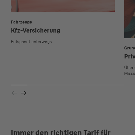
Fahrzeuge
Kfz-Versicherung
Entspannt unterwegs
Grun
Pri
Übern
Missg
Immer den richtigen Tarif für