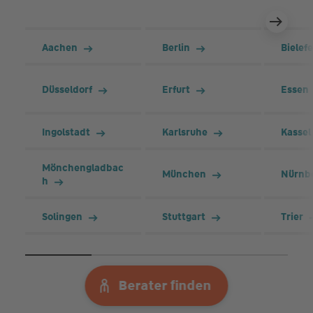
Aachen
Berlin
Bielefe
Düsseldorf
Erfurt
Essen
Ingolstadt
Karlsruhe
Kassel
Mönchengladbac
München
Nürnb
h
Solingen
Stuttgart
Trier
Berater finden