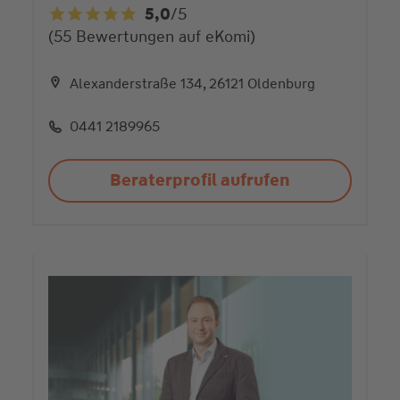
5,0
/5
5,0
(55 Bewertungen auf eKomi)
von
5
Sternen
Alexanderstraße 134, 26121 Oldenburg
0441 2189965
Beraterprofil aufrufen