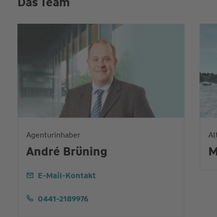
Das Team
Agenturinhaber
Al
André Brüning
M
E-Mail-Kontakt
0441-2189976