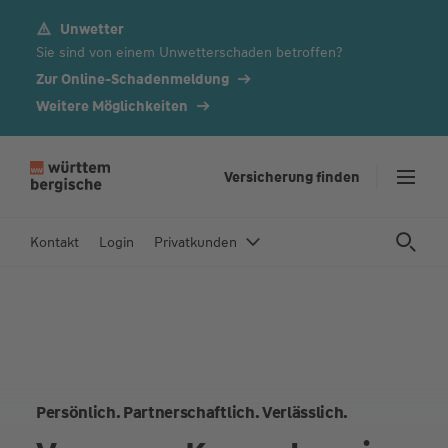
Unwetter
Z
Sie sind von einem Unwetterschaden betroffen?
u
m
Zur Online-Schadenmeldung
In
Weitere Möglichkeiten
h
al
t
Versicherung finden
s
p
Kontakt
Login
Privatkunden
ri
n
g
e
n
Persönlich. Partnerschaftlich. Verlässlich.