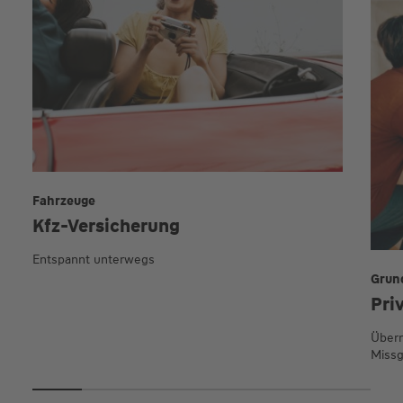
Fahrzeuge
Kfz-Versicherung
Entspannt unterwegs
Grun
Pri
Übern
Missg