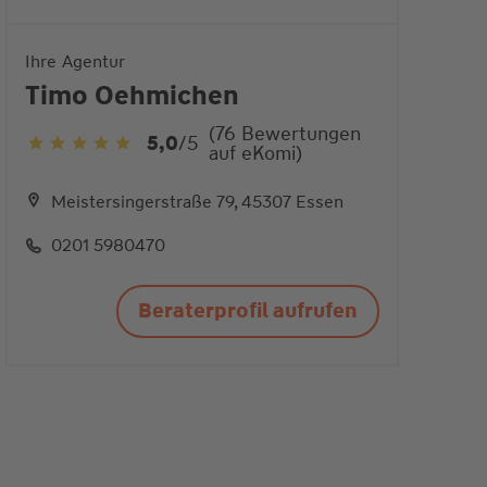
Ihre Agentur
Timo Oehmichen
(76 Bewertungen
5,0
/5
auf eKomi)
5,0
von
5
Meistersingerstraße 79, 45307 Essen
Sternen
0201 5980470
Beraterprofil aufrufen