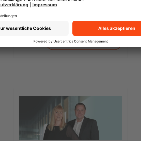
Sedanstraße 35, 45138 Essen
0201 2379669
Beraterprofil aufrufen