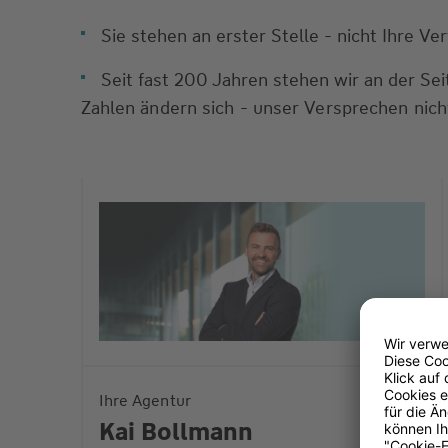
Sie stehen an erster Stelle - nicht Ihre V
Seit fast 200 Jahren stehen wir an der S
Zahlen ändern sich - unser Versprechen nich
Ihre Agentur
Kai Bollmann