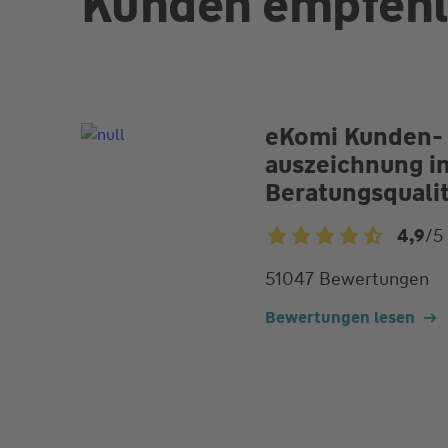
Kunden empfehl
eKomi Kunden­
auszeichnung in
Beratungsquali
4,9
/5
4,9
von
51047 Bewertungen
5
Bewertungen lesen
Sternen