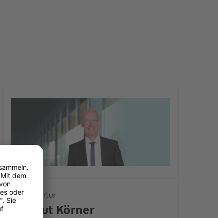
Ihre Agentur
Helmut Körner