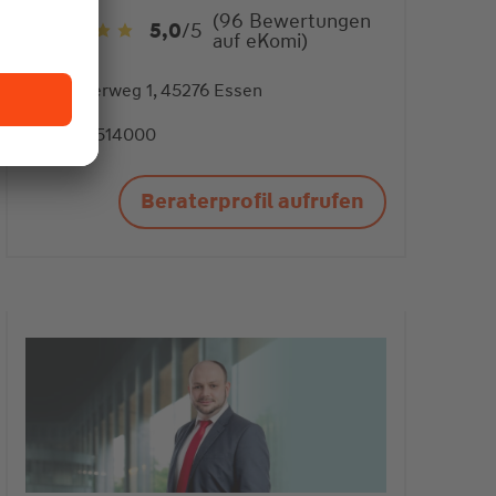
(96 Bewertungen
5,0
/5
auf eKomi)
5,0
von
5
Mählerweg 1, 45276 Essen
Sternen
0201 514000
Beraterprofil aufrufen