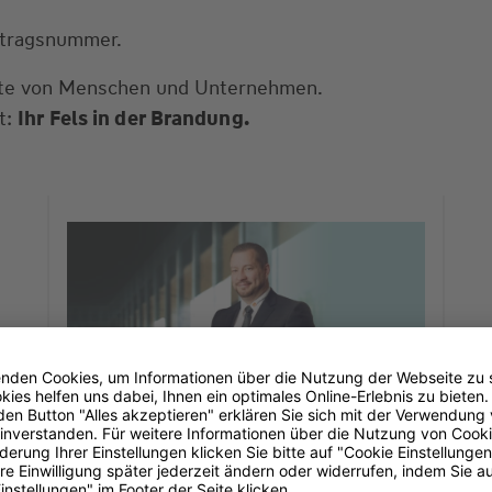
ertragsnummer.
eite von Menschen und Unternehmen.
t:
Ihr Fels in der Brandung.
Ihre Agentur
Timm Hammer