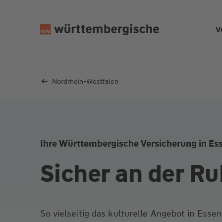
Z
u
V
m
In
h
al
Nordrhein-Westfalen
t
s
p
ri
n
Ihre Württembergische Versicherung in Es
g
e
Sicher an der Ru
n
So vielseitig das kulturelle Angebot in Essen,