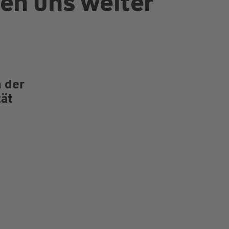
en uns weiter
 der
tät