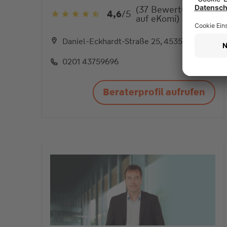
(37 Bewertungen
4,6
/5
auf eKomi)
4,6
von
5
Daniel-Eckhardt-Straße 25, 45356 Essen
Sternen
0201 43759696
Beraterprofil aufrufen