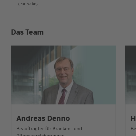
(PDF 93 kB)
Das Team
Andreas Denno
H
Beauftragter für Kranken- und
Be
Pflegeversicherungen