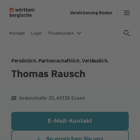
Z
Versicherung finden
u
m
In
Kontakt
Login
Privatkunden
h
al
t
Persönlich. Partnerschaftlich. Verlässlich.
s
p
Thomas Rausch
ri
n
g
Sedanstraße 35, 45138 Essen
e
aliqua culpa cillum ullamco
n
E-Mail-Kontakt
So erreichen Sie uns