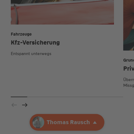
Fahrzeuge
Kfz-Versicherung
Entspannt unterwegs
Grun
Pri
Übern
Missg
Ihre Agentur
Thomas Rausch
Thomas Rausch