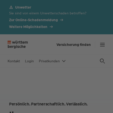
Unwetter
Z
Sie sind von einem Unwetterschaden betroffen?
u
m
Zur Online-Schadenmeldung
In
Weitere Möglichkeiten
h
al
t
Versicherung finden
s
p
Kontakt
Login
Privatkunden
ri
n
g
e
n
Persönlich. Partnerschaftlich. Verlässlich.