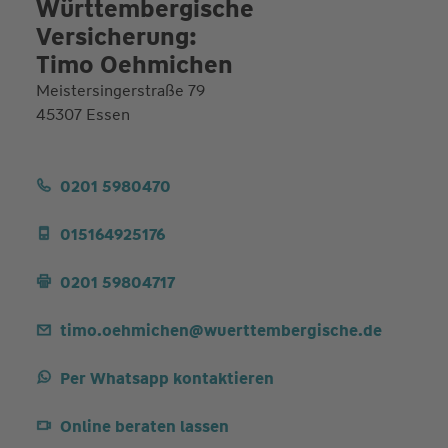
Württembergische
Versicherung:
Timo Oehmichen
Meistersingerstraße 79
45307 Essen
0201 5980470
015164925176
0201 59804717
timo.oehmichen@wuerttembergische.de
Per Whatsapp kontaktieren
Online beraten lassen