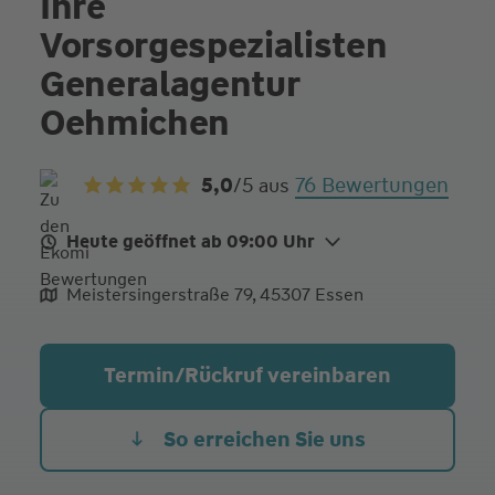
Ihre
Vorsorgespezialisten
Generalagentur
Oehmichen
76 Bewertungen
5,0
/5
aus
Heute geöffnet ab 09:00 Uhr
Mo.
08:00 - 16:30
Meistersingerstraße 79, 45307 Essen
Di.
08:00 - 16:30
Mi.
08:00 - 16:30
Termin/Rückruf vereinbaren
Do.
08:00 - 16:30
Fr. Heute
09:00 - 15:00
So erreichen Sie uns
Termine auch außerhalb der Öffnungszeiten