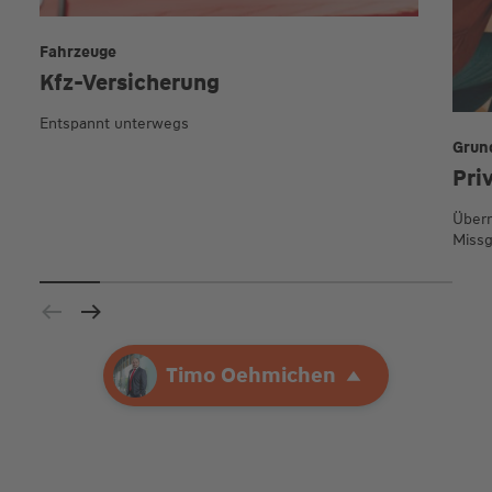
Fahrzeuge
Kfz-Versicherung
Entspannt unterwegs
Grun
Pri
Übern
Missg
Ihre Agentur
Timo Oehmichen
Timo Oehmichen