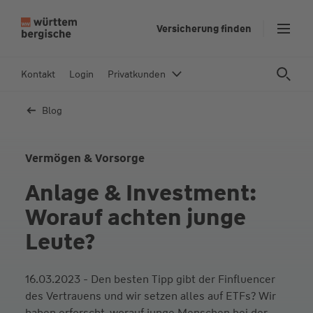
Z
Themen &
Frauen
Männer
Versicherung finden
Kriterien
u
m
In
Kontakt
Login
Privatkunden
h
al
Blog
t
s
p
Vermögen & Vorsorge
ri
Anlage & Investment:
n
g
Worauf achten junge
e
Leute?
n
16.03.2023 - Den besten Tipp gibt der Finfluencer
des Vertrauens und wir setzen alles auf ETFs? Wir
haben erforscht, worauf junge Menschen bei der