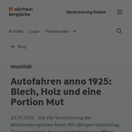
Z
Versicherung finden
u
m
In
Kontakt
Login
Privatkunden
h
al
Blog
t
s
p
Mobilität
ri
Autofahren anno 1925:
n
g
Blech, Holz und eine
e
Portion Mut
n
23.07.2025 - Die Kfz-Versicherung der
Württembergischen feiert 100-jährigen Geburtstag.
Die Gelegenheit, die Geschichtsbücher zu öffnen