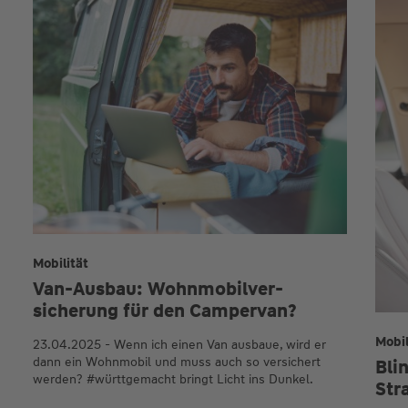
Mobilität
Van-Ausbau: Wohn­mobil­ver­
sicherung für den Camper­van?
Mobil
23.04.2025 - Wenn ich einen Van ausbaue, wird er
dann ein Wohnmobil und muss auch so versichert
Bli
werden? #württgemacht bringt Licht ins Dunkel.
Str