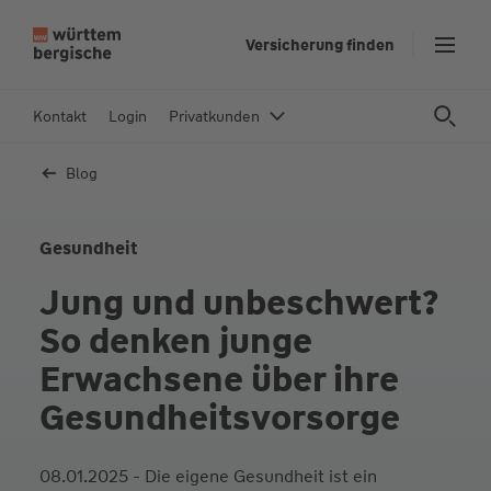
Z
Versicherung finden
u
m
In
Kontakt
Login
Privatkunden
h
al
Blog
t
s
p
Gesundheit
ri
Jung und unbeschwert?
n
g
So denken junge
e
Erwachsene über ihre
n
Gesundheitsvorsorge
08.01.2025 - Die eigene Gesundheit ist ein