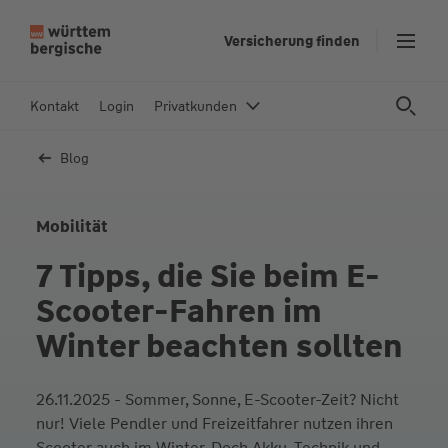
Z
Versicherung finden
u
m
In
Kontakt
Login
Privatkunden
h
al
Blog
t
s
p
Mobilität
ri
7 Tipps, die Sie beim E-
n
g
Scooter-Fahren im
e
Winter beachten sollten
n
26.11.2025 - Sommer, Sonne, E-Scooter-Zeit? Nicht
nur! Viele Pendler und Freizeitfahrer nutzen ihren
Scooter auch im Winter. Doch Akku, Technik und