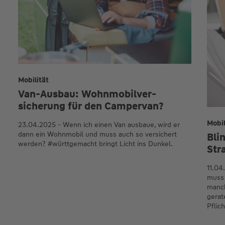
Mobilität
Van-Ausbau: Wohn­mobil­ver­
sicherung für den Camper­van?
Mobil
23.04.2025 - Wenn ich einen Van ausbaue, wird er
dann ein Wohnmobil und muss auch so versichert
Bli
werden? #württgemacht bringt Licht ins Dunkel.
Str
11.04
muss 
manch
gerat
Pflich