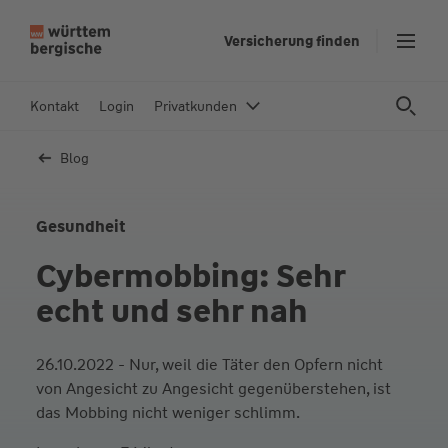
Z
Versicherung finden
u
m
In
Kontakt
Login
Privatkunden
h
al
Blog
t
s
p
Gesundheit
ri
Cybermobbing: Sehr
n
g
echt und sehr nah
e
n
26.10.2022 - Nur, weil die Täter den Opfern nicht
von Angesicht zu Angesicht gegenüberstehen, ist
das Mobbing nicht weniger schlimm.