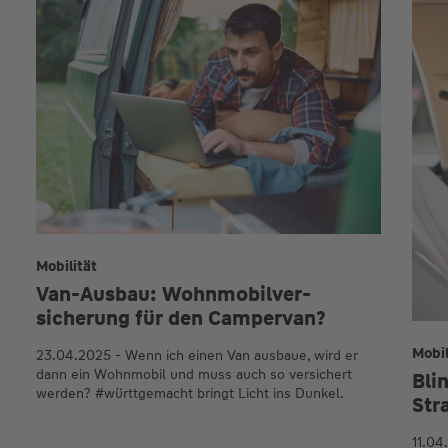
Mobilität
Van-Ausbau: Wohn­mobil­ver­
sicherung für den Camper­van?
Mobil
23.04.2025 - Wenn ich einen Van ausbaue, wird er
dann ein Wohnmobil und muss auch so versichert
Bli
werden? #württgemacht bringt Licht ins Dunkel.
Str
11.04