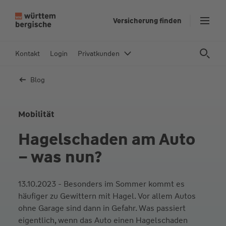
Z
Versicherung finden
u
m
In
Kontakt
Login
Privatkunden
h
al
Blog
t
s
p
Mobilität
ri
Hagelschaden am Auto
n
g
– was nun?
e
n
13.10.2023 - Besonders im Sommer kommt es
häufiger zu Gewittern mit Hagel. Vor allem Autos
ohne Garage sind dann in Gefahr. Was passiert
eigentlich, wenn das Auto einen Hagelschaden