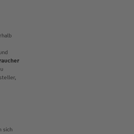
rhalb
 und
raucher
zu
teller,
 sich