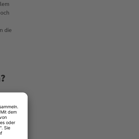
llem
doch
n die
n?
ufen oder