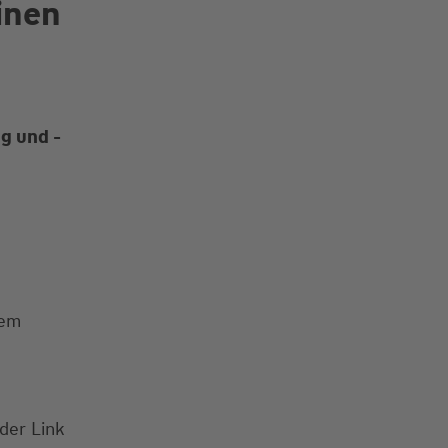
inen
g und -
dem
der Link