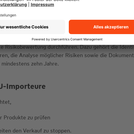
ss ihre Produkte den Sicherheitsanforderungen entsprec
che Person benennen
rte Risikobewertung durchführen. Dazu gehört die Identi
hren, die Analyse möglicher Risiken sowie die Dokument
r mindestens zehn Jahre.
U-Importeure
htet,
er Produkte zu prüfen
eiten den Verkauf zu stoppen.