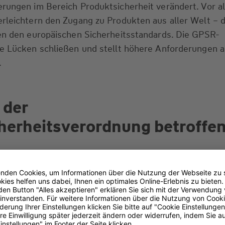
erungen im Bereich Produktsicherheit verändert. Vor a
erleichtern den Zugang zu Produkten aus aller Welt – 
hen den europäischen Sicherheitsstandards. Die GPSR-
se Lücken schließen und stellt höhere Anforderungen a
.
 der
herheitsverordnung betroffe
ft die GPSR alle Akteure, die in der EU Produkte verka