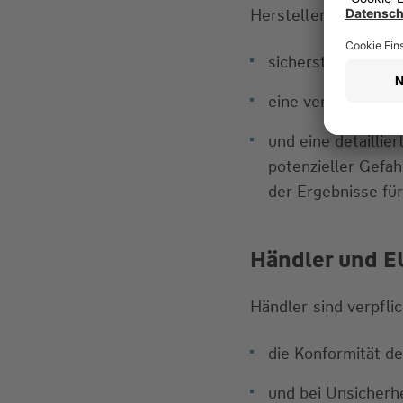
Hersteller müssen
sicherstellen, da
eine verantwortli
und eine detaillie
potenzieller Gefa
der Ergebnisse fü
Händler und E
Händler sind verpflic
die Konformität d
und bei Unsicherh