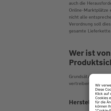
auch die Herausford
Online-Marktplätze 
nicht alle entsprec
Verordnung soll die
gesamte Lieferkette
Wer ist von
Produktsic
Grundsätzlich betrif
vertreiben:
Hersteller