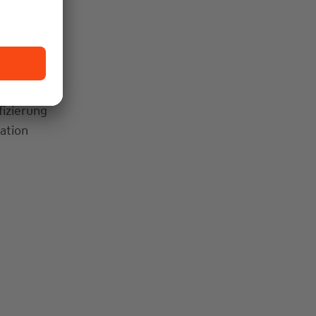
hen,
fizierung
ation