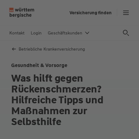
Z
Versicherung finden
u
m
In
Kontakt
Login
Geschäftskunden
h
al
Betriebliche Kranken­versicherung
t
s
Gesundheit & Vorsorge
p
Was hilft gegen
ri
n
Rückenschmerzen?
g
Hilfreiche Tipps und
e
n
Maßnahmen zur
Selbsthilfe