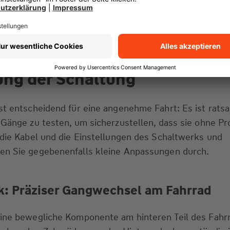
dem sollte die Kette mit hochwertigem Fahrrad-Öl
berschüssiges Öl entfernt werden, um Schmutzablage
ng der Schaltung
st entscheidend für eine angenehme Fahrt: Es ist rats
 Gänge zu testen, um sicherzustellen, dass sie ohne P
 die Kabel und die Einstellungen des Schaltwerks und
en Sie gegebenenfalls kleine Anpassungen durch.
k: Präziser Gangwechsel am Fahrrad
eine bewegliche Komponente am hinteren Teil des Fahrr