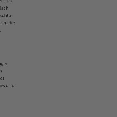
st. Es
isch,
nschte
er, die
.
ager
n
das
mwerfer