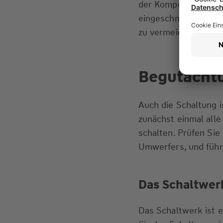
der Komponenten. Zu
eingeschmiert und ü
zu vermeiden.
Begutachtu
Auch die Schaltung i
zunächst einmal alle
schalten. Prüfen Sie
Umwerfers, und führ
Das Schaltwer
Das Schaltwerk ist 