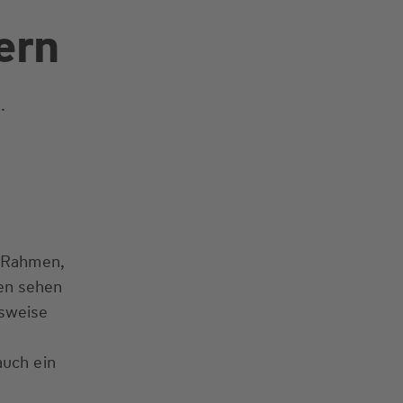
ern
.
n Rahmen,
en sehen
nsweise
auch ein