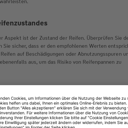
währleisten.
eifenzustandes
er Aspekt ist der Zustand der Reifen. Überprüfen Sie d
n Sie sicher, dass er den empfohlenen Werten entspric
ie Reifen auf Beschädigungen oder Abnutzungsspuren u
ebenenfalls aus, um das Risiko von Reifenpannen zu
Kettenverschleißes
erzstück des Fahrrads und verdient besondere Aufmerk
 Zustand auf Verschleiß und Rostbildung. Eine gut ge
 reibungslose Kraftübertragung und verlängert die Leb