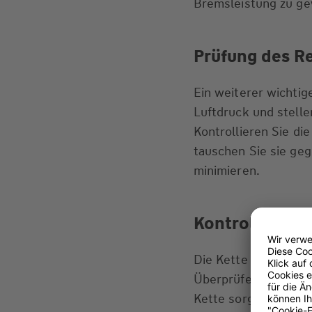
Bremsleistung zu ge
Prüfung des R
Ein weiterer wichtig
Luftdruck und stelle
Kontrollieren Sie d
tauschen Sie sie geg
minimieren.
Kontrolle des 
Die Kette ist das H
Überprüfen Sie ihren
Kette sorgt für eine