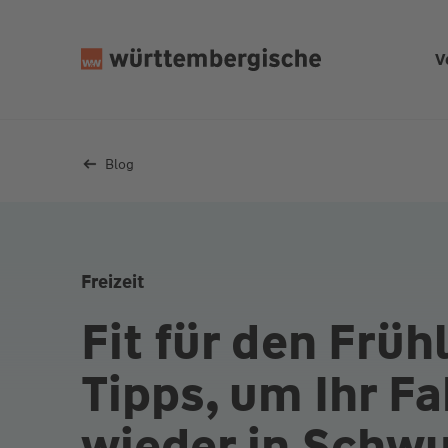
Z
u
V
m
In
h
al
Blog
t
s
p
ri
n
Freizeit
g
e
Fit für den Früh
n
Tipps, um Ihr F
wieder in Schw