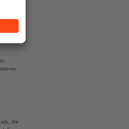
rungen
am
robleme
ads, die