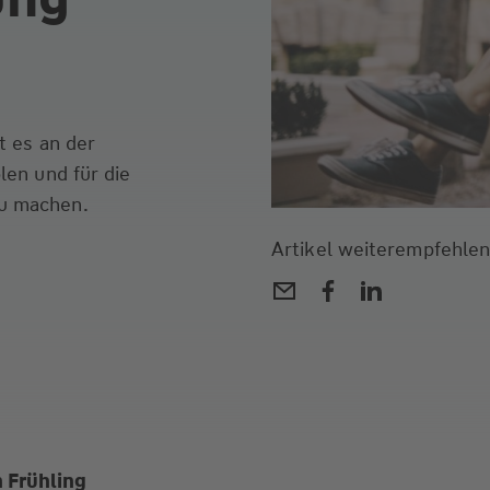
t es an der
len und für die
u machen.
Artikel weiterempfehlen
n Frühling