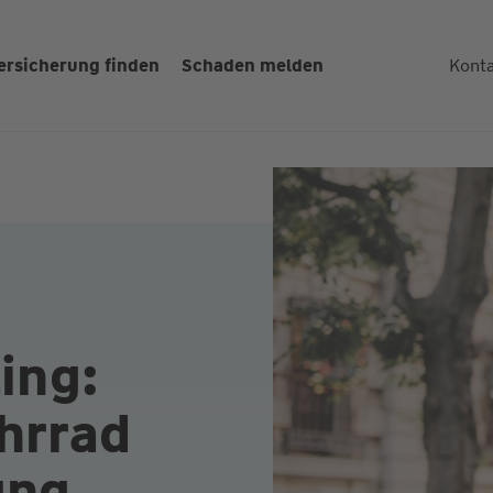
ersicherung finden
Schaden melden
Kont
ling:
ahrrad
ung