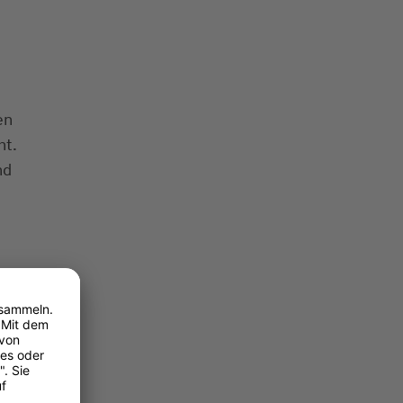
en
ht.
nd
samkeit.
schmierte
ensdauer