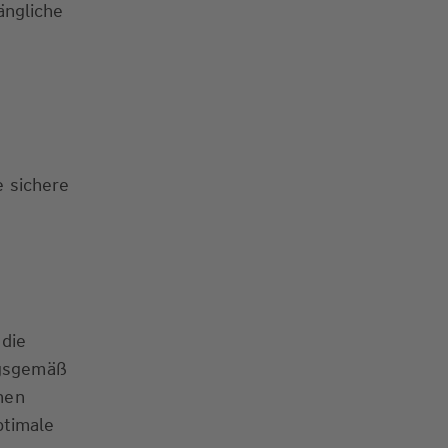
ängliche
e sichere
 die
ngsgemäß
nnen
ptimale