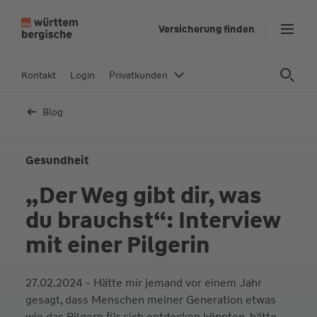
Z
Versicherung finden
u
m
In
Kontakt
Login
Privatkunden
h
al
Blog
t
s
p
Gesundheit
ri
„Der Weg gibt dir, was
n
g
du brauchst“: Interview
e
mit einer Pilgerin
n
27.02.2024 - Hätte mir jemand vor einem Jahr
gesagt, dass Menschen meiner Generation etwas
wie das Pilgern für sich entdecken könnten, hätte