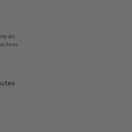
ng als
nd ihres
gutes