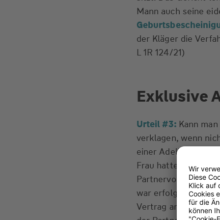
Mann auch seine eid
Geburtsbescheinigu
der Kläger die Verfah
L 1R 124/21)
Exklusive 
Urteil #3:
Kann man 
verklagen, wenn nic
einer Adeligen aus 
Frau hatte 5.000 € 
Partnervorschläge er
war erfolgreich und 
Vertrag an, da sie d