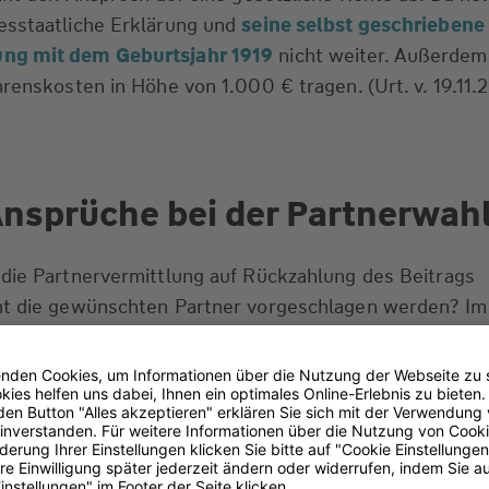
esstaatliche Erklärung und
seine selbst geschriebene
ng mit dem Geburtsjahr 1919
nicht weiter. Außerde
renskosten in Höhe von 1.000 € tragen. (Urt. v. 19.11.2
Ansprüche bei der Partnerwah
die Partnervermittlung auf Rückzahlung des Beitrags
ht die gewünschten Partner vorgeschlagen werden? Im 
Baden-Württemberg lautete die Antwort des Gerichts: n
an die Partnervermittlung gezahlt und hatte insgesamt
halten. Sie traf sich mit drei der Männer, doch keins de
führte zu einer Beziehung. Daraufhin focht die Adelige 
ie Leistung als nicht erbracht ansah. Die beworbene Exk