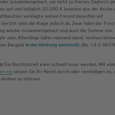
ieder zusammengebaut, um nicht zu frieren. Dadurch g
n auf und lediglich 20.000 € konnten aus der Asche 
ttbesitzer verklagte seinen Freund daraufhin auf
 Gericht wies die Klage jedoch ab. Zwar habe der Freu
zung wieder zusammengebaut und auch die Summe von
r sein. Allerdings hätte niemand damit rechnen könn
men Bargeld
in der Heizung versteckt
. (Az. I-2 O 347/1
p:
Ein Rechtsstreit kann schnell teuer werden. Mit ein
herung
setzen Sie Ihr Recht durch oder verteidigen es,
n denken zu müssen.