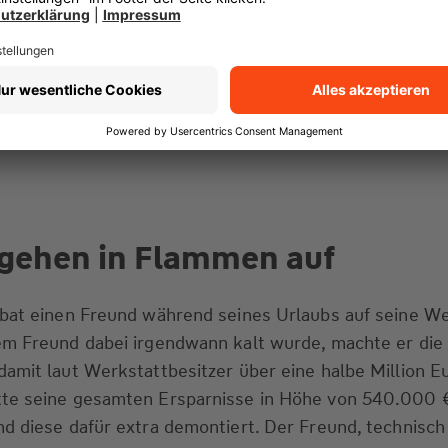
ge wäre nicht gegeben gewesen. Das Gericht jedoch wi
Vorschläge unbrauchbar gewesen seien und den Anford
tsprochen hätten, sei nicht ersichtlich. Auch die
„man
cht gegeben, da zumindest zwei der vorgeschlagenen 
t und ein Apotheker) waren und diese zur gehobenen u
chaftsschicht gehörten. (Urt. v. 22.03.2019, Az. 113 C
gehen in Flammen auf
bat einen Freund während seines Urlaubs auf seine We
em Freund dabei irgendwann kalt wurde, machte er die
amit laut Werkstattbesitzer über eine halbe Million Eu
te seine gesamten Ersparnisse in Höhe von 540.000 €
d diese dafür extra demontiert. Der Freund, technisch 