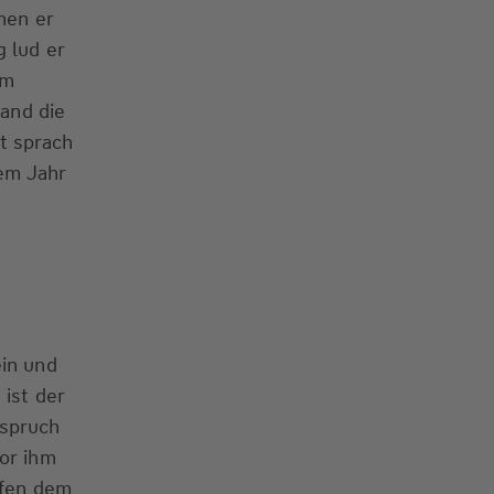
nen er
 lud er
em
fand die
t sprach
nem Jahr
ein und
 ist der
nspruch
or ihm
lfen dem