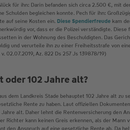
lück für ihn: Darin befanden sich circa 2.500 €, mit de
e Schulden begleichen konnte. Pech für ihn: Großzügig
e auf seine Kosten ein.
Diese Spendierfreude
kam d
erkwürdig vor, dass er die Polizei verständigte. Diese 
setten in der Wohnung des Beschuldigten. Das Gerich
ldig und verurteile ihn zu einer Freiheitsstrafe von ei
 v. 02.07.2019, Az. 822 Ds 257 Js 139878/19)
t oder 102 Jahre alt?
aus dem Landkreis Stade behauptet 102 Jahre alt zu s
setzliche Rente zu haben. Laut offiziellen Dokumenten
 Jahre alt. Daher lehnt die Rentenversicherung den A
er Richter kann keinen Greis erkennen, als der Mann v
ehnt den Anspruch auf eine gesetzliche Rente ab. Da he