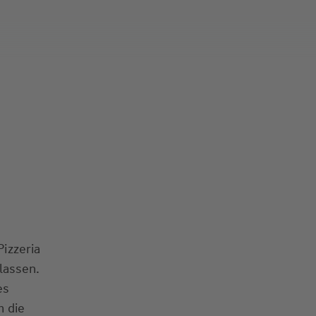
Pizzeria
lassen.
es
m die