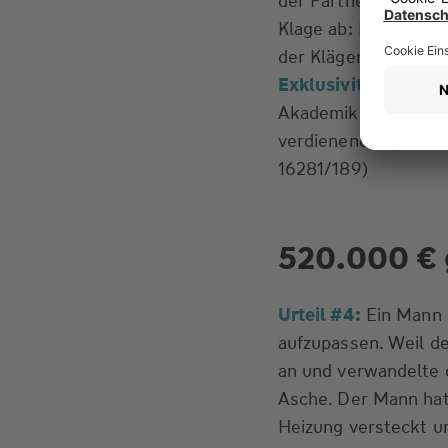
der Partnervorschlä
Klage ab: Dass die 
der Klägerin nicht en
Exklusivität“
sei ni
Akademiker (ein Arz
verdienenden Gesells
16281/189)
520.000 € 
Urteil #4:
Ein Mann 
aufzupassen. Weil d
an und verwandelte d
Asche. Der Mann hat
Heizung versteckt un