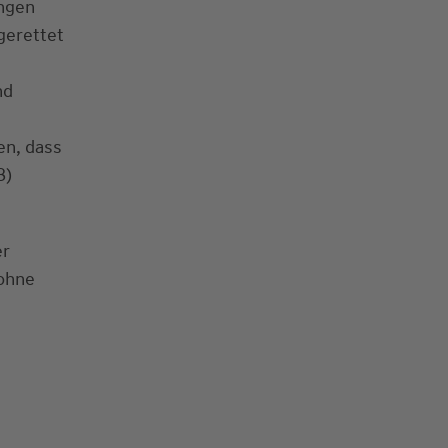
ingen
gerettet
nd
en, dass
8)
er
 ohne