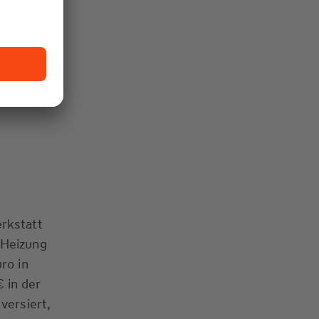
es die
erungen
gelnde
Männer
nd gut
rkstatt
 Heizung
ro in
 in der
versiert,