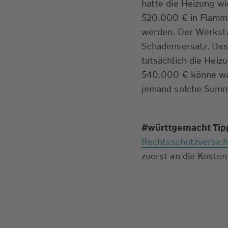
hatte die Heizung w
520.000 € in Flamme
werden. Der Werksta
Schadensersatz. Das
tatsächlich die Hei
540.000 € könne wah
jemand solche Sum
#württgemacht Tip
Rechtsschutzversic
zuerst an die Koste