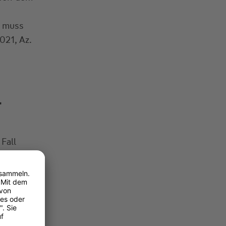
m muss
021, Az.
l
Fall
ein. Die
 sechs
r Treffen
den
lusivität