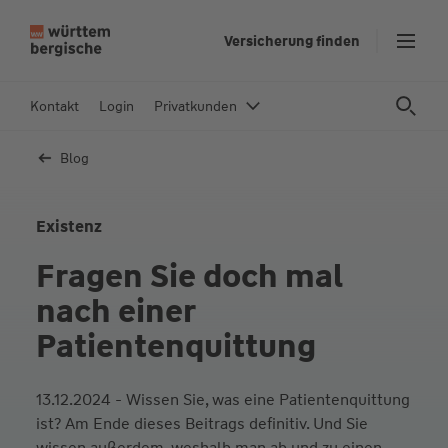
Z
Versicherung finden
u
m
In
Kontakt
Login
Privatkunden
h
al
Blog
t
s
p
Existenz
ri
Fragen Sie doch mal
n
g
nach einer
e
Patientenquittung
n
13.12.2024 - Wissen Sie, was eine Patientenquittung
ist? Am Ende dieses Beitrags definitiv. Und Sie
wissen außerdem, weshalb man ab und zu einen