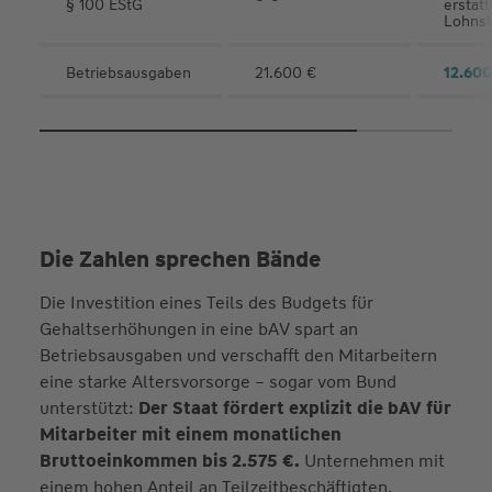
§ 100 EStG
erstatt
Lohnst
Betriebsausgaben
21.600 €
12.600
Die Zahlen sprechen Bände
Die Investition eines Teils des Budgets für
Gehaltserhöhungen in eine bAV spart an
Betriebsausgaben und verschafft den Mitarbeitern
eine starke Altersvorsorge – sogar vom Bund
unterstützt:
Der Staat fördert explizit die bAV für
Mitarbeiter mit einem monatlichen
Bruttoeinkommen bis 2.575 €.
Unternehmen mit
einem hohen Anteil an Teilzeitbeschäftigten,