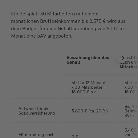
Ein Beispiel: 30 Mitarbeitern mit einem
monatlichen Bruttoeinkommen bis 2.575 € wird aus
dem Budget für eine Gehaltserhöhung von 50 € im
Monat eine bAV angeboten.
Auszahlung über das
Investiti
Gehalt
nach § 1
Mitarbei
50 € x 12 Monate
50 € x
x 30 Mitarbeiter =
x 30 Mi
18.000 € p.a.
18.000
Bis 4 
Aufwand für die
3.600 € (ca. 20 %)
Beitra
Sozialversicherung
SV-frei
5.400 
Förderbetrag nach
von 18
0 €