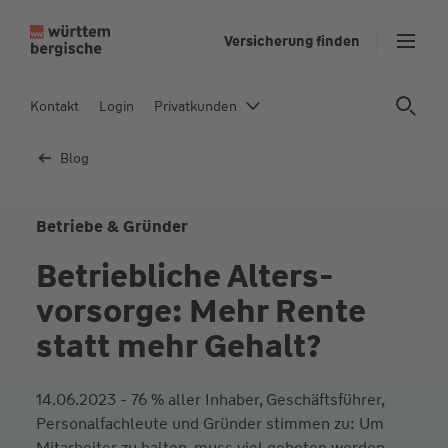
Auszahlung über das
Investiti
Gehalt
nach § 1
Z
Versicherung finden
Mitarbei
u
m
In
Kontakt
Login
Privatkunden
h
al
Blog
t
s
p
Betriebe & Gründer
ri
Betriebliche Alters­
n
g
vorsorge: Mehr Rente
e
statt mehr Gehalt?
n
14.06.2023 - 76 % aller Inhaber, Geschäftsführer,
Personalfachleute und Gründer stimmen zu: Um
Mitarbeiter zu halten, muss viel geboten werden.