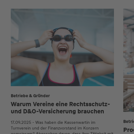
Betriebe & Gründer
Warum Ver­eine eine Rechts­schutz-
und D&O-Ver­sicher­ung brauchen
Betr
17.09.2025 - Was haben die Kassenwartin im
Turnverein und der Finanzvorstand im Konzern
Pro
gemeinsam? Abgesehen davon, dass ihre Tätigkeit mit