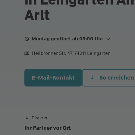
Arlt
Montag geöffnet ab 09:00 Uhr
Mo.
09:00 - 12:00
Heilbronner Str. 47, 74211 Leingarten
Di.
09:00 - 12:00
Mi.
09:00 - 12:00
E-Mail-Kontakt
So erreichen
Do.
09:00 - 12:00
Und nach persönlicher Vereinbarung
Direkt zu:
Ihr Partner vor Ort