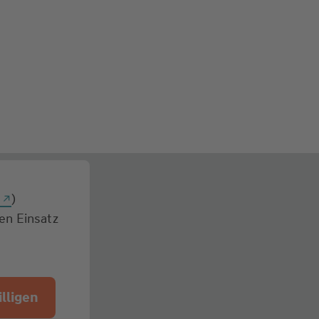
g
)
den Einsatz
lligen