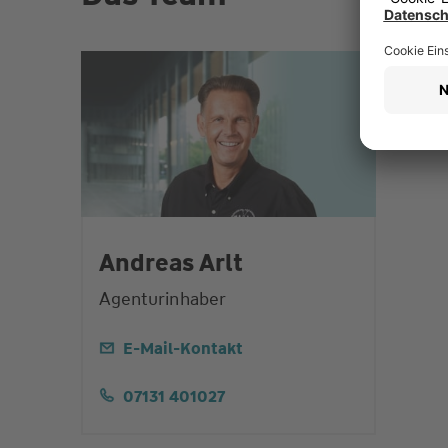
Andreas Arlt
Agenturinhaber
E-Mail-Kontakt
07131 401027