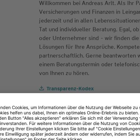
Willkommen bei Andreas Arlt. Als Ihr P
Versicherungen und Finanzen in Leingar
jederzeit und in allen Lebenssituationen
Tat und individueller Beratung. Egal, o
oder Unternehmer sind - wir finden di
Lösungen für Ihre Ansprüche. Kompeten
partnerschaftlich. Gerne beantworten w
einem Beratungstermin oder telefonisch
von Ihnen zu hören.
Transparenz-Kodex
(PDF 93 kB)