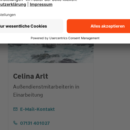
Celina Arlt
Außendienstmitarbeiterin in
Einarbeitung
E-Mail-Kontakt
07131 401027