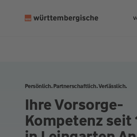
Z
u
V
m
In
h
al
t
s
p
ri
n
Persönlich. Partnerschaftlich. Verlässlich.
g
e
Ihre Vorsorge-
n
Kompetenz seit
in Leingarten A