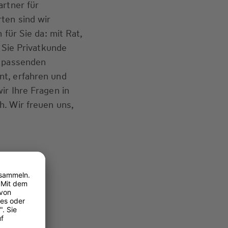
artner für
ten sind wir
 für Sie da: mit Rat,
b Sie Privatkunde
e passenden
t, erfahren und
ir Ihre Fragen in
. Wir freuen uns,