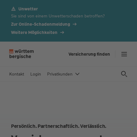
Unwetter
Z
Sie sind von einem Unwetterschaden betroffen?
u
m
Zur Online-Schadenmeldung
In
Weitere Möglichkeiten
h
al
t
Versicherung finden
s
p
Kontakt
Login
Privatkunden
ri
n
g
e
n
Persönlich. Partnerschaftlich. Verlässlich.