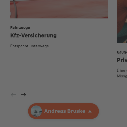
Fahrzeuge
Kfz-Versicherung
Entspannt unterwegs
Grun
Pri
Übern
Missg
Ihre Agentur
Andreas Bruske
Andreas Bruske