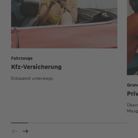
Fahrzeuge
Kfz-Versicherung
Entspannt unterwegs
Grun
Pri
Übern
Missg