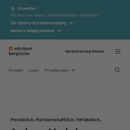
Unwetter
Z
Sie sind von einem Unwetterschaden betroffen?
u
m
Zur Online-Schadenmeldung
In
Weitere Möglichkeiten
h
al
t
Versicherung finden
s
p
Kontakt
Login
Privatkunden
ri
n
g
e
n
Persönlich. Partnerschaftlich. Verlässlich.