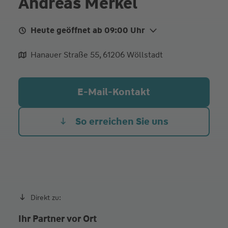
Andreas Merkel
Heute geöffnet ab 09:00 Uhr
Mo.
09:00 - 12:00
Hanauer Straße 55, 61206 Wöllstadt
Di.
09:00 - 12:00
Mi.
09:00 - 12:00
E-Mail-Kontakt
Do. Heute
09:00 - 12:00
Fr.
09:00 - 12:00
So erreichen Sie uns
und nach Vereinbarung
Direkt zu:
Ihr Partner vor Ort