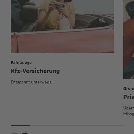
Fahrzeuge
Kfz-Versicherung
Entspannt unterwegs
Grun
Pri
Übern
Missg