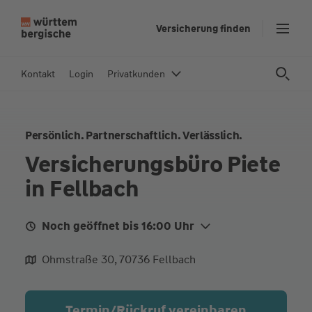
Z
Versicherung finden
u
m
In
Kontakt
Login
Privatkunden
h
al
t
Persönlich. Partnerschaftlich. Verlässlich.
s
p
Versicherungsbüro Piete
ri
in Fellbach
n
g
e
Noch geöffnet bis 16:00 Uhr
n
Mo. Heute
09:30 - 16:00
Ohmstraße 30, 70736 Fellbach
Di.
09:30 - 16:00
Mi.
09:30 - 16:00
Termin/Rückruf vereinbaren