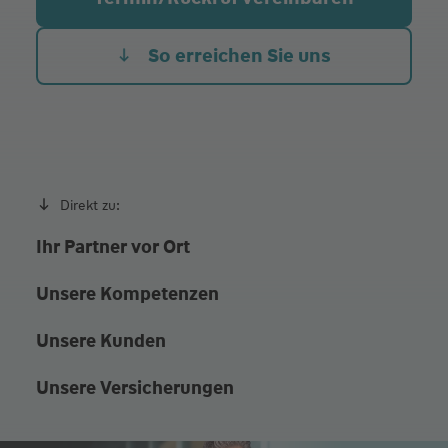
Do.
09:30 - 16:00
Fr.
09:30 - 14:30
So erreichen Sie uns
Termine nach telefonischer Vereinbarung
Direkt zu:
Ihr Partner vor Ort
Unsere Kompetenzen
Unsere Kunden
Unsere Versicherungen