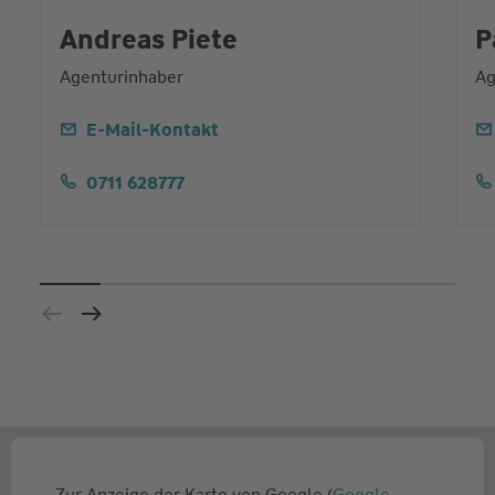
Andreas Piete
P
Agenturinhaber
Ag
E-Mail-Kontakt
0711 628777
Zur Anzeige der Karte von Google (
Google