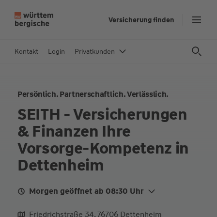
Z
Versicherung finden
u
m
In
Kontakt
Login
Privatkunden
h
al
t
Persönlich. Partnerschaftlich. Verlässlich.
s
p
SEITH - Versicherungen
ri
& Finanzen Ihre
n
g
Vorsorge-Kompetenz in
e
Dettenheim
n
Morgen geöffnet ab 08:30 Uhr
Mo.
08:30 - 13:00
Friedrichstraße 34, 76706 Dettenheim