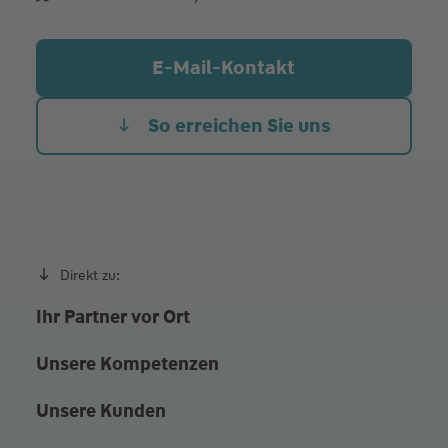
Di.
08:30 - 13:00
14:00 - 17:00
Do.
08:30 - 13:00
14:00 - 17:00
E-Mail-Kontakt
Beratung jederzeit nach persönlicher Vereinbarung
So erreichen Sie uns
Direkt zu:
Ihr Partner vor Ort
Unsere Kompetenzen
Unsere Kunden