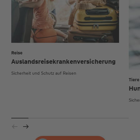
Reise
Auslands­reise­kranken­versicherung
Sicherheit und Schutz auf Reisen
Tiere
Hun
Sicher