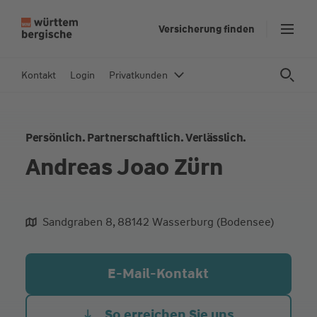
Z
Versicherung finden
u
m
In
Kontakt
Login
Privatkunden
h
al
t
Persönlich. Partnerschaftlich. Verlässlich.
s
p
Andreas Joao Zürn
ri
n
g
Sandgraben 8, 88142 Wasserburg (Bodensee)
e
aliqua culpa cillum ullamco
n
E-Mail-Kontakt
So erreichen Sie uns