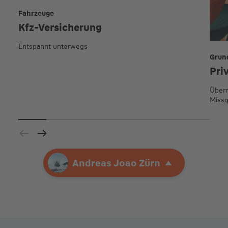
Fahrzeuge
Kfz-Versicherung
Entspannt unterwegs
Grun
Pri
Übern
Missg
Ihre Agentur
Andreas Joao Zürn
Andreas Joao Zürn