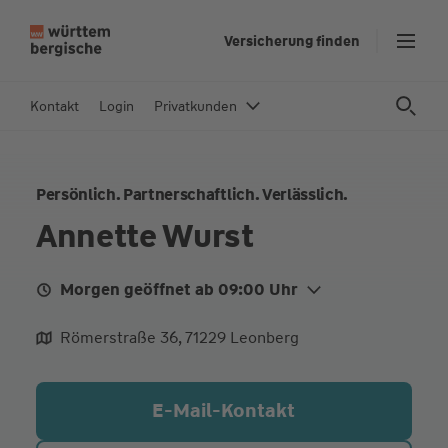
Z
Versicherung finden
u
m
In
Kontakt
Login
Privatkunden
h
al
t
Persönlich. Partnerschaftlich. Verlässlich.
s
p
Annette Wurst
ri
n
Morgen geöffnet ab 09:00 Uhr
g
e
Mo.
09:00 - 12:00
15:00 - 17:00
Römerstraße 36, 71229 Leonberg
n
Di.
09:00 - 12:00
15:00 - 17:00
Mi.
09:00 - 12:00
E-Mail-Kontakt
Do.
09:00 - 12:00
15:00 - 17:00