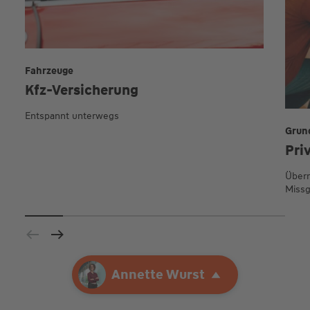
Fahrzeuge
Kfz-Versicherung
Entspannt unterwegs
Grun
Pri
Übern
Missg
Ihre Agentur
Annette Wurst
Annette Wurst