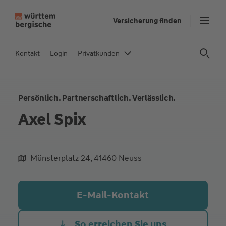
Z
Versicherung finden
u
m
In
Kontakt
Login
Privatkunden
h
al
t
Persönlich. Partnerschaftlich. Verlässlich.
s
p
Axel Spix
ri
n
g
Münsterplatz 24, 41460 Neuss
e
aliqua culpa cillum ullamco
n
E-Mail-Kontakt
So erreichen Sie uns