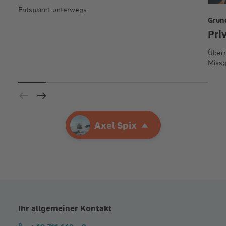
Entspannt unterwegs
Grun
Pri
Übern
Missg
Ihre Agentur
Axel Spix
Axel Spix
Ihr allgemeiner Kontakt