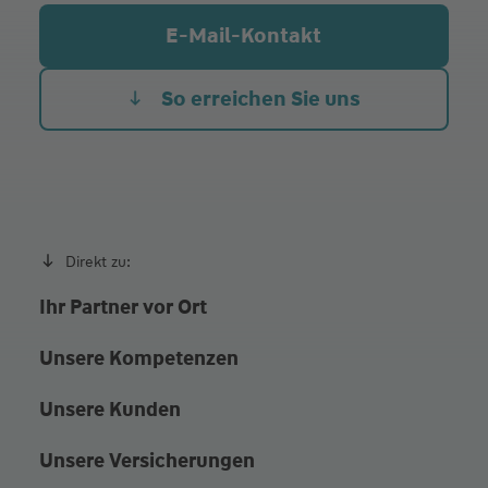
Mi.
14:00 - 18:30
E-Mail-Kontakt
Do.
14:00 - 18:30
Fr.
14:00 - 16:00
So erreichen Sie uns
und nach Vereinbarung
Direkt zu:
Ihr Partner vor Ort
Unsere Kompetenzen
Unsere Kunden
Unsere Versicherungen