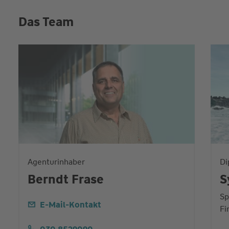
Das Team
Agenturinhaber
Di
Berndt Frase
S
Sp
E-Mail-Kontakt
Fi