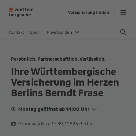
Z
Versicherung finden
u
m
In
Kontakt
Login
Privatkunden
h
al
t
Persönlich. Partnerschaftlich. Verlässlich.
s
p
Ihre Württembergische
ri
Versicherung im Herzen
n
g
Berlins Berndt Frase
e
n
Montag geöffnet ab 14:00 Uhr
Mo.
14:00 - 18:30
Grunewaldstraße 39, 10825 Berlin
Di.
14:00 - 18:30