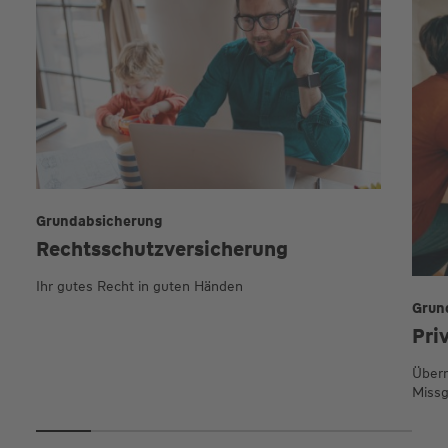
Grundabsicherung
Rechtsschutz­versicherung
Ihr gutes Recht in guten Händen
Grun
Pri
Übern
Missg