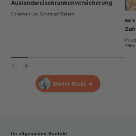
Auslands­reise­kranken­versicherung
Sicherheit und Schutz auf Reisen
Beim
Zah
Priva
Stift
Ihre Agentur
Dieter Stein
Dieter Stein
Ihr allgemeiner Kontakt