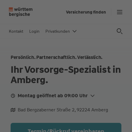
Z
Versicherung finden
u
m
In
Kontakt
Login
Privatkunden
h
al
t
Persönlich. Partnerschaftlich. Verlässlich.
s
p
Ihr Vorsorge-Spezialist in
ri
Amberg.
n
g
e
Montag geöffnet ab 09:00 Uhr
n
Mo.
09:00 - 12:00
14:00 - 17:00
Bad Bergzaberner Straße 2, 92224 Amberg
Di.
09:00 - 12:00
14:00 - 17:00
Mi.
09:00 - 12:00
14:00 - 17:00
Termin/Rückruf vereinbaren