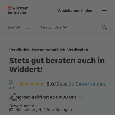
Z
Versicherung finden
u
m
In
Kontakt
Login
Privatkunden
h
al
t
Persönlich. Partnerschaftlich. Verlässlich.
s
p
Stets gut beraten auch in
ri
Widdert!
n
g
e
26 Bewertungen
5,0
/5
aus
n
Morgen geöffnet ab 09:00 Uhr
Mo. Heute
09:00 - 12:00
Bünkenberg 4, 42657 Solingen