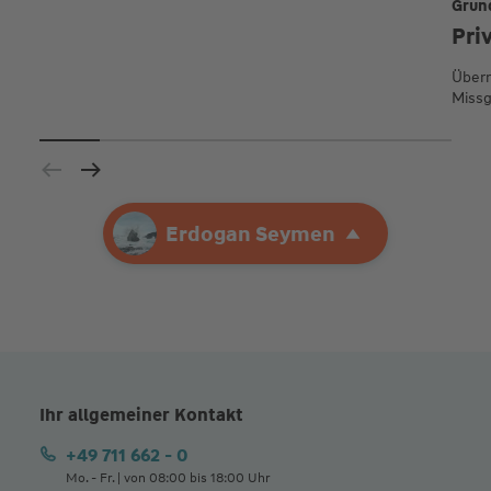
Grun
Pri
Übern
Missg
Ihre Agentur
Erdogan Seymen
Erdogan Seymen
Ihr allgemeiner Kontakt
+49 711 662 - 0
Mo. - Fr. | von 08:00 bis 18:00 Uhr