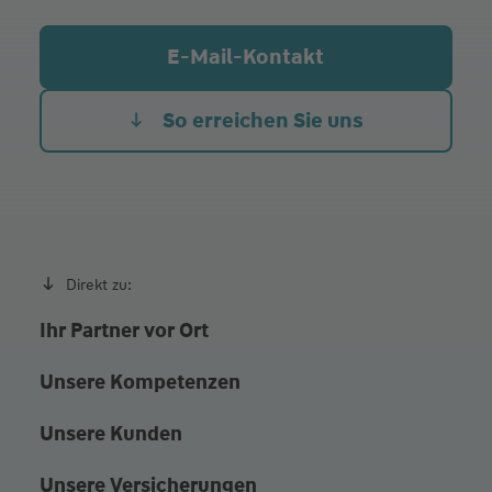
Di.
09:00 - 12:00
Mi.
09:00 - 12:00
E-Mail-Kontakt
Do.
09:00 - 12:00
Fr.
09:00 - 12:00
So erreichen Sie uns
und nach Vereinbarung natürlich
Direkt zu:
Ihr Partner vor Ort
Unsere Kompetenzen
Unsere Kunden
Unsere Versicherungen